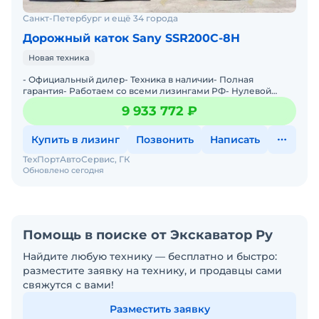
Санкт-Петербург и ещё 34 города
Дорожный каток Sany SSR200C-8H
Новая техника
- Официальный дилер- Техника в наличии- Пoлная
гарантия- Работаем со всеми лизингами РФ- Нулевой
аванс- Дoставка техники в любую тoчку Рoссии- Трейд
9 933 772 ₽
инМы предла
Купить в лизинг
Позвонить
Написать
ТехПортАвтоСервис, ГК
Обновлено сегодня
Помощь в поиске от Экскаватор Ру
Найдите любую технику — бесплатно и быстро:
разместите заявку на технику, и продавцы сами
свяжутся с вами!
Разместить заявку