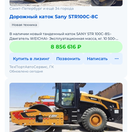
Санкт-Петербург и ещё 34 города
Дорожный каток Sany STR100C-8C
Новая техника
В наличии новый тандемный каток SANY STR 100C-8S:•
Двигатель WЕIСНАI• Эксплуатационная масса, кг. 10 500•
Нагрузка на ось, переднею, кг. 5 250&bu
8 856 616 ₽
Купить в лизинг
Позвонить
Написать
ТехПортАвтоСервис, ГК
Обновлено сегодня