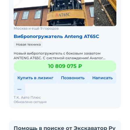
Москва и ещё 9 городов
Вибропогружатель Anteng AT65С
Новая техника
Новый вибропогружатель с боковым захватом
ANTENG AT65C. С системой охлаждения! Аналог
MOVAX.Гарантия производителя:Лизинг: Поможем
10 809 075 ₽
подобрать лучшие условия от в
Купить в лизинг
Позвонить
Написать
Т.К. Авто Плюс
Обновлено сегодня
Помощь в поиске от Экскаватор Ру