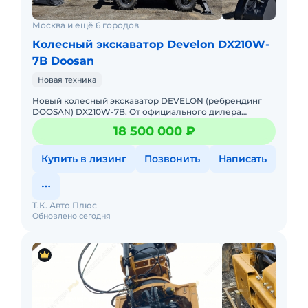
Москва и ещё 6 городов
Колесный экскаватор Develon DX210W-
7B Doosan
Новая техника
Новый колесный экскаватор DEVELON (ребрендинг
DOOSAN) DX210W-7B. От официального дилера
DEVELON. Гарантия производителя: 2 года или 5000 м/
18 500 000 ₽
ч.Лизинг: Поможем под
Купить в лизинг
Позвонить
Написать
Т.К. Авто Плюс
Обновлено сегодня