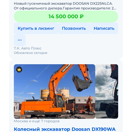
Новый гусеничный экскаватор DOOSAN DX225NLCA.
От официального дилера.Гарантия производителя: 2
года или 4000 м/ч.Лизинг: Поможем подобрать
14 500 000 ₽
лучшие условия от вед
Купить в лизинг
Позвонить
Написать
Т.К. Авто Плюс
Обновлено сегодня
Москва и ещё 7 городов
Колесный экскаватор Doosan DX190WA