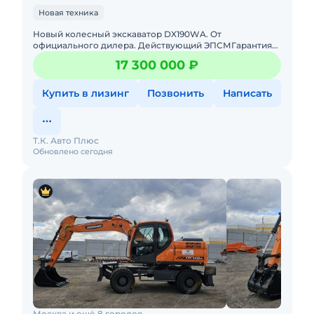
Новая техника
Новый колесный экскаватор DX190WA. От
официального дилера. Действующий ЭПСМГарантия
производителя: 2 года или 4000 м/ч.Лизинг: Поможем
17 300 000 ₽
подобрать лучшие условия
Купить в лизинг
Позвонить
Написать
Т.К. Авто Плюс
Обновлено сегодня
Москва и ещё 8 городов