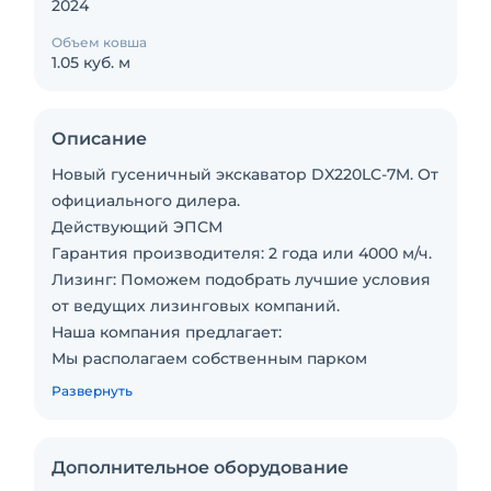
2024
Объем ковша
1.05 куб. м
Описание
Новый гусеничный экскаватор DX220LC-7M. От
официального дилера.
Действующий ЭПСМ
Гарантия производителя: 2 года или 4000 м/ч.
Лизинг: Поможем подобрать лучшие условия
от ведущих лизинговых компаний.
Наша компания предлагает:
Мы располагаем собственным парком
автомобилей, что позволяет нам оперативно
Развернуть
осуществлять доставку техники
непосредственно на объект клиента.
Наличие склада запасных частей и расходных
Дополнительное оборудование
материалов, что обеспечивает быструю