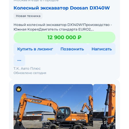
Колесный экскаватор Doosan DX140W
Новая техника
Новый колесный экскаватор DX140W!Производство -
Южная КореяДвигатель стандарта EURO2,
дополнительная 2-х поточная гидролинияРабочий вес,
12 900 000 ₽
кг 13750Максимальная дл
Купить в лизинг
Позвонить
Написать
Т.К. Авто Плюс
Обновлено сегодня