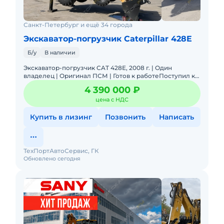
Санкт-Петербург и ещё 34 города
Экскаватор-погрузчик Caterpillar 428E
Б/у
В наличии
Экскаватор-погрузчик CAT 428E, 2008 г. | Один
владелец | Оригинал ПСМ | Готов к работеПоступил к
нам по программе Trade-In от постоянного клиента
4 390 000 ₽
при покупке но
цена с НДС
Купить в лизинг
Позвонить
Написать
ТехПортАвтоСервис, ГК
Обновлено сегодня