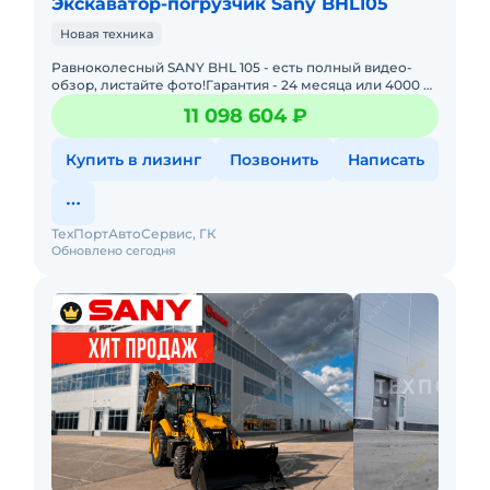
Экскаватор-погрузчик Sany BHL105
Новая техника
Равноколесный SANY BHL 105 - есть полный видео-
обзор, листайте фото!Гарантия - 24 месяца или 4000 м/
ч !Технические характеристики:- Двигатель Cummins
11 098 604 ₽
QSF3.8- Мо
Купить в лизинг
Позвонить
Написать
ТехПортАвтоСервис, ГК
Обновлено сегодня