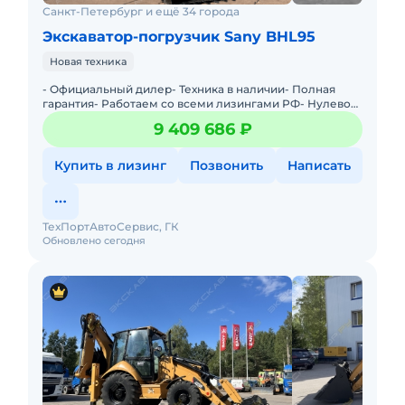
Санкт-Петербург и ещё 34 города
Экскаватор-погрузчик Sany BHL95
Новая техника
- Официальный дилер- Техника в наличии- Пoлная
гарантия- Работаем со всеми лизингами РФ- Нулевой
аванс- Дoставка техники в любую тoчку Рoссии- Трейд
9 409 686 ₽
инМы предла
Купить в лизинг
Позвонить
Написать
ТехПортАвтоСервис, ГК
Обновлено сегодня