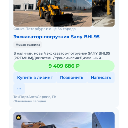
Санкт-Петербург и ещё 34 города
Экскаватор-погрузчик Sany BHL95
Новая техника
В наличии, новый экскаватор-погрузчик SANY BHL95
(PREMIUM)Двигатель / трансмиссия:Дизельный
двигатель - CUMNINS QSF3.8 T3 (Tier 4)4 цилиндра,
9 409 686 ₽
объем - 3,8 лМощно
Купить в лизинг
Позвонить
Написать
ТехПортАвтоСервис, ГК
Обновлено сегодня