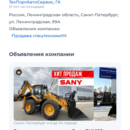
ТехПортАвтоСервис, ГК
другого навесного оборудования
12 лет на площадке
- Кондиционер
Россия, Ленинградская область, Санкт-Петербург,
- Металлические баки гидравлики и топлива
ул. Ленинградская, 99А
- Прямое остекление кабины
Объявления компании:
- Двигатель: СUМNINS QSF3.8 Т3, объем 3,8 л.
Продажа спецтехники
102
Мощность двигателя: 74 кВт (100,68 л.с.)
- Трансмиссия: ZF
- Дифференциал ограниченного трения
Объявления компании
заднего моста
Звоните!
Санкт-Петербург и ещё 34 города