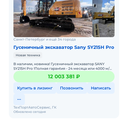
Санкт-Петербург и ещё 34 города
Гусеничный экскаватор Sany SY215H Pro
Новая техника
B наличии, новинка! Гусеничный экскаватор SANY
SY215H Pro !Полнaя гаpанtия - 24 месяца или 4000 м/
чВыездной сeрвиc и cклады запасных частейЛизинг
12 003 381 ₽
бeз пeрвогo вз
Купить в лизинг
Позвонить
Написать
ТехПортАвтоСервис, ГК
Обновлено сегодня