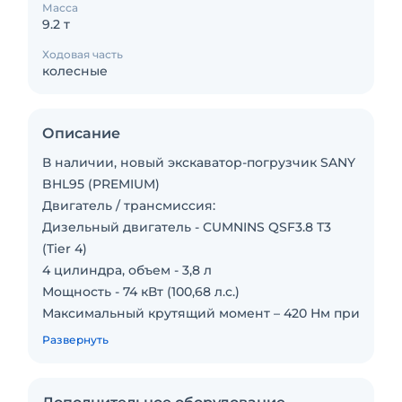
Масса
9.2 т
Ходовая часть
колесные
Описание
В наличии, новый экскаватор-погрузчик SANY
BHL95 (PREMIUM)
Двигатель / трансмиссия:
Дизельный двигатель - CUMNINS QSF3.8 T3
(Tier 4)
4 цилиндра, объем - 3,8 л
Мощность - 74 кВт (100,68 л.с.)
Максимальный крутящий момент – 420 Нм при
1600 об/мин
Развернуть
Трансмиссия - ZF 4WD – 4 скорости вперед/
назад
Автоматическая КПП PowerShift