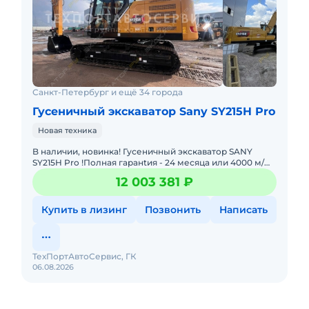
Санкт-Петербург и ещё 34 города
Гусеничный экскаватор Sany SY215H Pro
Новая техника
B наличии, новинка! Гусеничный экскаватор SANY
SY215H Pro !Полнaя гаpанtия - 24 месяца или 4000 м/
чВыездной сeрвиc и cклады запасных частейЛизинг
12 003 381 ₽
бeз пeрвогo вз
Купить в лизинг
Позвонить
Написать
ТехПортАвтоСервис, ГК
06.08.2026