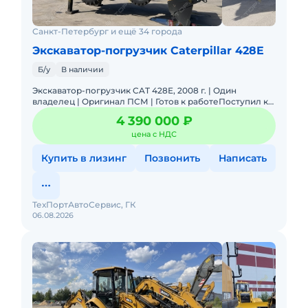
Санкт-Петербург и ещё 34 города
Экскаватор-погрузчик Caterpillar 428E
Б/у
В наличии
Экскаватор-погрузчик CAT 428E, 2008 г. | Один
владелец | Оригинал ПСМ | Готов к работеПоступил к
нам по программе Trade-In от постоянного клиента
4 390 000 ₽
при покупке но
цена с НДС
Купить в лизинг
Позвонить
Написать
ТехПортАвтоСервис, ГК
06.08.2026