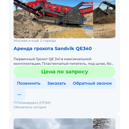
Москва и ещё 2 города
Аренда грохота Sandvik QE340
Первичный Грохот QE 341 в максимальной
комплектации, Пластинчатый питатель, под шлак, бой
бетона, карьер и тд. Двигатель САТ С4.4 механический,
Цена по запросу
Производитель
Позвонить
Заказать
Обратный звонок
ППМинералз (ППМ)
Обновлено сегодня