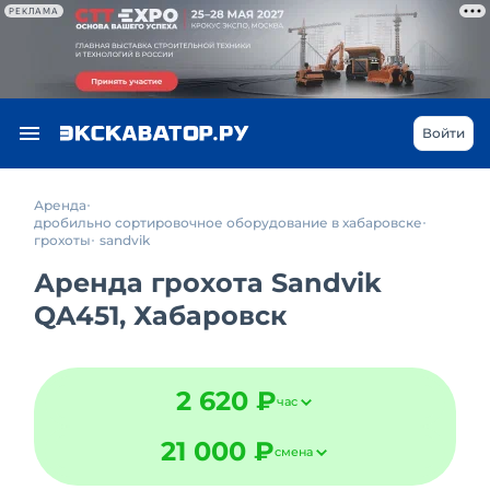
РЕКЛАМА
Войти
Аренда
дробильно сортировочное оборудование в хабаровске
грохоты
sandvik
Аренда грохота Sandvik
QA451, Хабаровск
2 620 ₽
час
21 000 ₽
смена