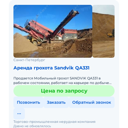
Санкт-Петербург
Аренда грохота Sandvik QA331
Продается Мобильный грохот SANDVIK QA331 в
рабочем состоянии, работает на карьере по добыче
песка.В хорошем состоянии. Двигатель без
Цена по запросу
нареканий. Цена с НДС. В
Позвонить
Заказать
Обратный звонок
Торгово-промышленная нерудная компания
Давно не обновлялось