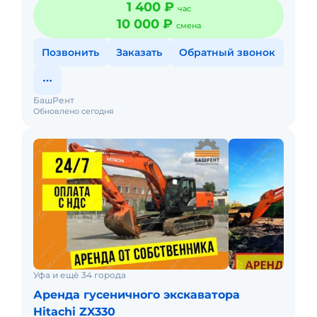
1 400 ₽
час
Краткосрочная а
10 000 ₽
смена
Позвонить
Заказать
Обратный звонок
БашРент
Обновлено сегодня
Уфа и ещё 34 города
Аренда гусеничного экскаватора
Hitachi ZX330