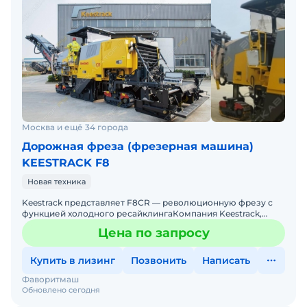
Москва и ещё 34 города
Дорожная фреза (фрезерная машина)
KEESTRACK F8
Новая техника
Keestrack представляет F8CR — революционную фрезу с
функцией холодного ресайклингаКомпания Keestrack,
признанный лидер в производстве мобильного дробильно
Цена по запросу
Купить в лизинг
Позвонить
Написать
Фаворитмаш
Обновлено сегодня