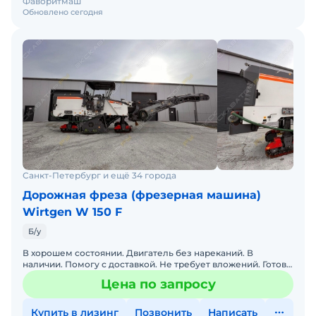
Фаворитмаш
Обновлено сегодня
Санкт-Петербург и ещё 34 города
Дорожная фреза (фрезерная машина)
Wirtgen W 150 F
Б/у
В хорошем состоянии. Двигатель без нареканий. В
наличии. Помогу с доставкой. Не требует вложений. Готова
к эксплуатации. Обслуживалась у оф. дилера.
Цена по запросу
Купить в лизинг
Позвонить
Написать