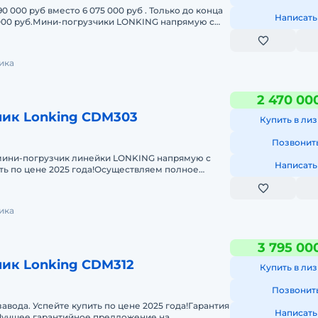
0 000 руб вместо 6 075 000 руб . Только до конца
Написать
 000 руб.Мини-погрузчики LONKING напрямую с
да или 3
ика
2 470 00
и на
чик Lonking CDM303
Купить в лиз
м
Позвонит
ини-погрузчик линейки LONKING напрямую с
Написать
е
ить по цене 2025 года!Осуществляем полное
нта с момента под
рез
ику
ика
00
3 795 00
ик Lonking CDM312
Купить в лиз
ерять
Позвонит
те
авода. Успейте купить по цене 2025 года!Гарантия
Написать
. Лучшее гарантийное предложение на