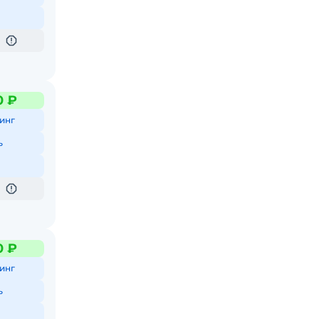
0 ₽
инг
ь
0 ₽
инг
ь