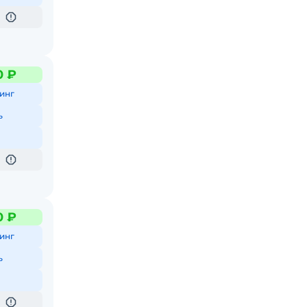
0 ₽
инг
ь
0 ₽
инг
ь