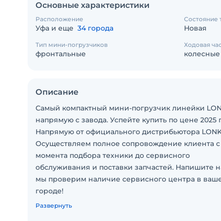
Основные характеристики
Расположение
Состояние 
Уфа и еще
34 города
Новая
Тип мини-погрузчиков
Ходовая ча
фронтальные
колесные
Описание
Самый компактный мини-погрузчик линейки LO
напрямую с завода. Успейте купить по цене 2025 
Напрямую от официального дистрибьютора LONK
Осуществляем полное сопровождение клиента с
момента подбора техники до сервисного
обслуживания и поставки запчастей. Напишите н
мы проверим наличие сервисного центра в ваш
городе!
Цельнолитые колеса (защита от прокола)
Развернуть
Система смены навесного оборудования BobTac