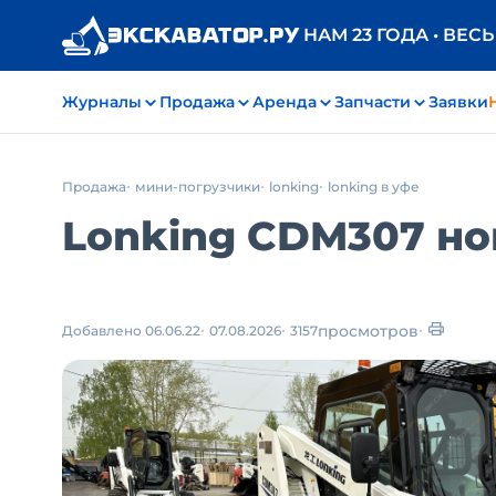
НАМ 23 ГОДА • ВЕС
Журналы
Продажа
Аренда
Запчасти
Заявки
Продажа
мини-погрузчики
lonking
lonking в уфе
Lonking CDM307 нов
просмотров
Добавлено 06.06.22
07.08.2026
3157