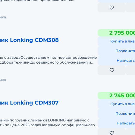
м полное сопровожде
я
ика
нии.
2 795 00
чик Lonking CDM308
Купить в лиз
одажа
Позвонит
тей.
ю с заводаОсуществляем полное сопровождение
Написать
одбора техники до сервисного обслуживания и
 Напишите нам и
ика
2 745 00
чик Lonking CDM307
Купить в лиз
Позвонит
ини-погрузчик линейки LONKING напрямую с
Написать
ить по цене 2025 года!Напрямую от официального
KING.Осуществляем