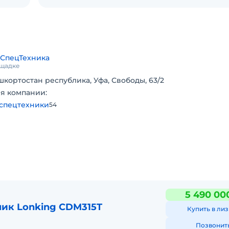
ия
96 см)
СпецТехника
ощадке
шкортостан республика, Уфа, Свободы, 63/2
я компании:
в
спецтехники
54
сква,
5 490 00
ик Lonking CDM315T
Купить в лиз
Позвонит