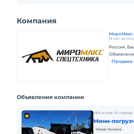
Откидной радиатор для упрощения обслуживан
Компактный (ширина 98см, высота 184см, длина 1
Управление джойстиками
Компания
Оригинал ПСМ.
В наличии
МироМакс-
14 лет на пл
Гарантия 3 года или 3000 моточасов!
Лизинг
Россия, Ба
Работает в любую погоду (от +50 до -50 С)
Объявлени
Все запчасти и навесное оборудование - всегда 
Продажа 
наличии
Сервисное обслуживание в любом регионе
Управление джойстиками
Доставка по России со складов в городах Уфа, Мо
Объявления компании
Ульяновск, Забайкалье.
Технические характеристики:
Эксплуатационная масса 1640 кг
Уфа и ещё 34 города
Номинальная грузоподъемность 344кг
Мини-погрузч
Вместимость ковша 0.15м3
Новая техника
Опрокидывающая нагрузка 720кг