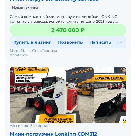
Новая техника
Самый компактный мини-погрузчик линейки LONKING
напрямую с завода. Успейте купить по цене 2025 года!
Осуществляем полное сопровождение клиента с момента
2 470 000 ₽
под
Купить в лизинг
Позвонить
Написать
МироМакс-СпецТехника
07.08.2026
Уфа и ещё 34 города
Мини-погрузчик Lonking CDM312