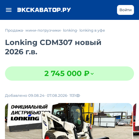
Войти
Продажа
мини-погрузчики
lonking
lonking в уфе
Lonking CDM307 новый
2026 г.в.
2 745 000 ₽
Добавлено 09.08.24
07.08.2026
1131