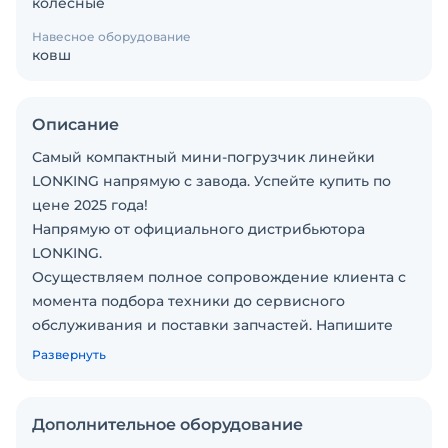
колесные
Навесное оборудование
ковш
Описание
Самый компактный мини-погрузчик линейки
LONKING напрямую с завода. Успейте купить по
цене 2025 года!
Напрямую от официального дистрибьютора
LONKING.
Осуществляем полное сопровождение клиента с
момента подбора техники до сервисного
обслуживания и поставки запчастей. Напишите
нам и мы проверим наличие сервисного центра в
Развернуть
вашем городе!
Цельнолитые колеса (защита от прокола)
Система смены навесного оборудования BobTach
Дополнительное оборудование
Откидной радиатор для упрощения