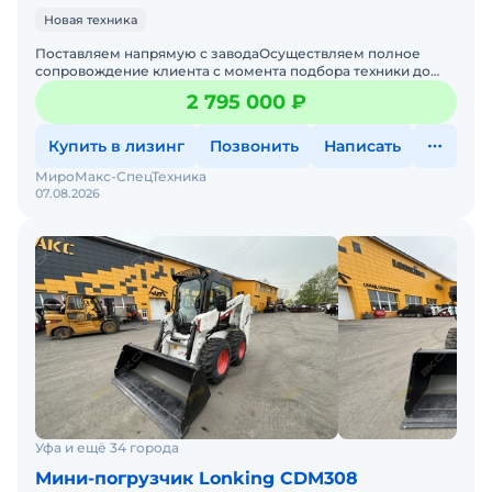
Новая техника
Поставляем напрямую с заводаОсуществляем полное
сопровождение клиента с момента подбора техники до
сервисного обслуживания и поставки запчастей. Напишите
2 795 000 ₽
нам и
Купить в лизинг
Позвонить
Написать
МироМакс-СпецТехника
07.08.2026
Уфа и ещё 34 города
Мини-погрузчик Lonking CDM308