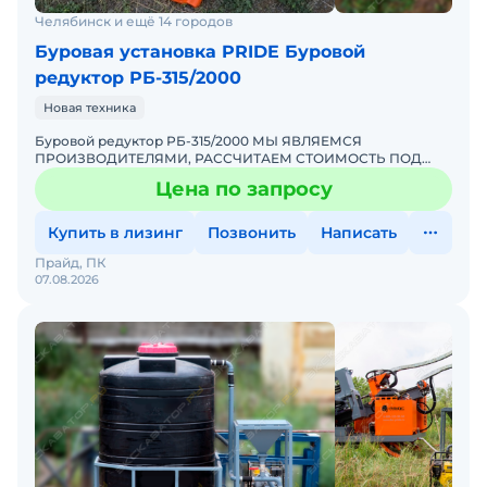
Челябинск и ещё 14 городов
Буровая установка PRIDE Буровой
редуктор РБ-315/2000
Новая техника
Буровой редуктор РБ-315/2000 МЫ ЯВЛЯЕМСЯ
ПРОИЗВОДИТЕЛЯМИ, РАССЧИТАЕМ СТОИМОСТЬ ПОД
ВАШ ИНДИВИДУАЛЬНЫЙ ЗАКАЗ! ПОДРОБНОСТИ
Цена по запросу
УТОЧНЯЙТЕ ПО ТЕЛЕФОНУ ИЛИ В ЧАТЕСтоимо
Купить в лизинг
Позвонить
Написать
Прайд, ПК
07.08.2026