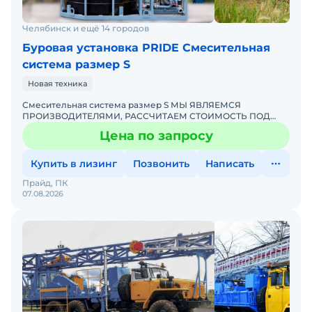
Челябинск и ещё 14 городов
Буровая установка PRIDE Смесительная
система размер S
Новая техника
Смесительная система размер S МЫ ЯВЛЯЕМСЯ
ПРОИЗВОДИТЕЛЯМИ, РАССЧИТАЕМ СТОИМОСТЬ ПОД
ВАШ ИНДИВИДУАЛЬНЫЙ ЗАКАЗ! ПОДРОБНОСТИ
Цена по запросу
УТОЧНЯЙТЕ ПО ТЕЛЕФОНУ ИЛИ В ЧАТЕСтоим
Купить в лизинг
Позвонить
Написать
Прайд, ПК
07.08.2026