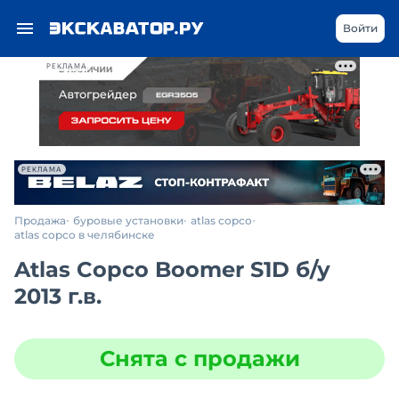
Войти
РЕКЛАМА
РЕКЛАМА
Продажа
буровые установки
atlas copco
atlas copco в челябинске
Atlas Copco Boomer S1D
б/у
2013 г.в.
Снята с продажи