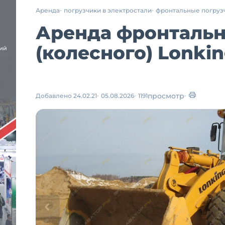
Аренда
погрузчики в электростали
фронтальные погруз
Аренда фронтальн
(колесного) Lonki
просмотр
Добавлено 24.02.21
05.08.2026
1191