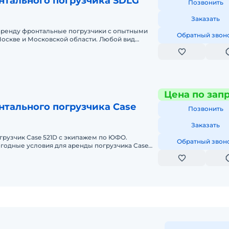
нтального погрузчика SDLG
Позвонить
Заказать
аренду фронтальные погрузчики с опытными
Обратный звон
оскве и Московской области. Любой вид
ный, краткосрочный (почасовой, п
Цена по зап
нтального погрузчика Case
Позвонить
Заказать
грузчик Case 521D с экипажем по ЮФО.
Обратный звон
годные условия для аренды погрузчика Case
еральном округе. Кроме аренды сп