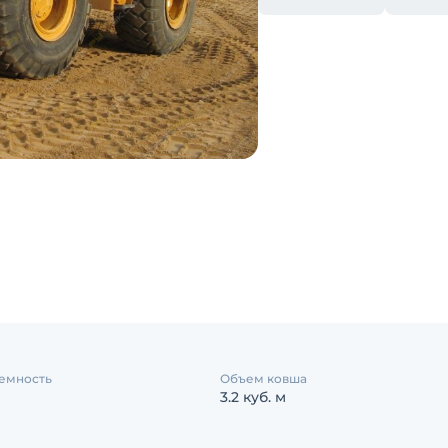
емность
Объем ковша
3.2 куб. м