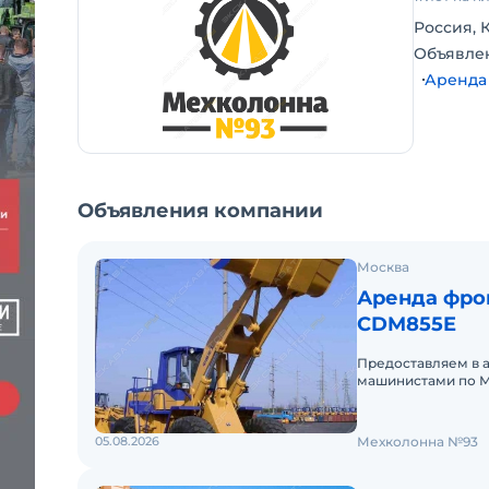
Россия, 
Объявле
Аренда
Объявления компании
Москва
Аренда фро
CDM855E
Предоставляем в 
машинистами по М
аренды. Долгосроч
05.08.2026
Мехколонна №93