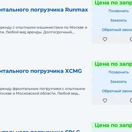
Цена по зап
нтального погрузчика Runmax
Позвонить
Заказать
аренду с опытными машинистами по Москве и
Обратный звон
ти. Любой вид аренды. Долгосрочный,
часовой, посменный). При долговре
Цена по зап
нтального погрузчика XCMG
Позвонить
Заказать
аренду фронтальные погрузчики с опытными
Обратный звон
оскве и Московской области. Любой вид
ный, краткосрочный (почасовой, п
Цена по зап