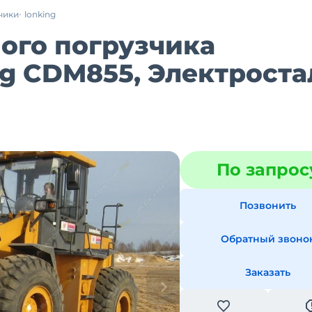
чики
lonking
ого погрузчика
ng CDM855, Электроста
По запрос
Позвонить
Обратный звоно
Заказать