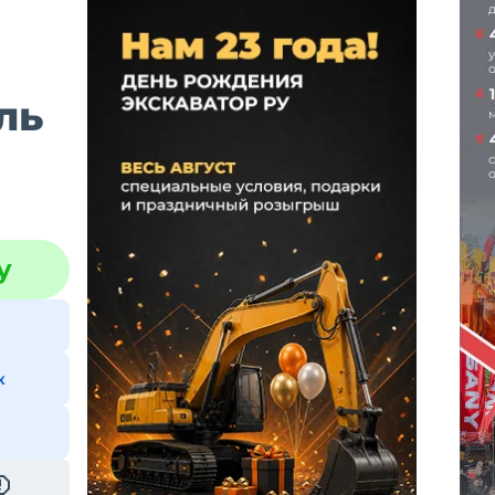
ль
у
к