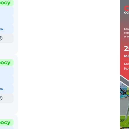
росу
ок
росу
ок
росу