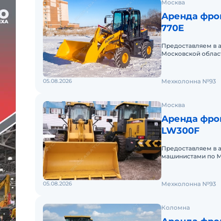
Москва
Аренда фро
770E
Предоставляем в 
Московской облас
краткосрочный (по
05.08.2026
Мехколонна №93
Москва
Аренда фро
LW300F
Предоставляем в 
машинистами по М
аренды. Долгосроч
05.08.2026
Мехколонна №93
Коломна