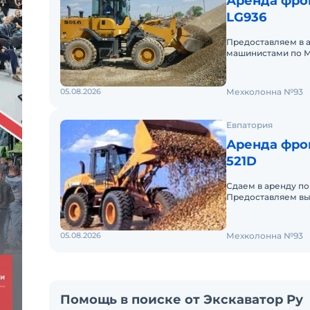
Аренда фро
LG936
Предоставляем в 
машинистами по М
аренды. Долгосроч
05.08.2026
Мехколонна №93
Евпатория
Аренда фро
521D
Сдаем в аренду по
Предоставляем вы
521D в Южном фед
05.08.2026
Мехколонна №93
Помощь в поиске от Экскаватор Ру