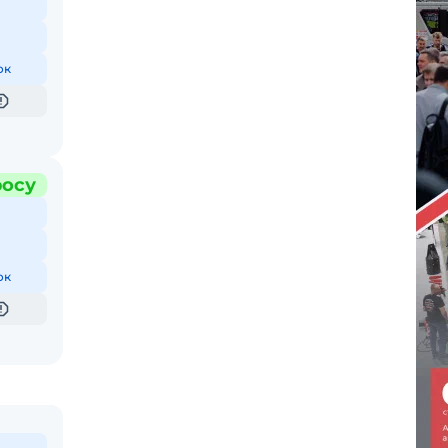
ок
росу
ок