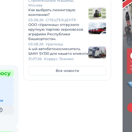
Строительные Машины,
Москва
Как выбрать лизинговую
компанию?
03.08.26
СПЕЦТЕХЦЕНТР
ООО «Уралмаш» отгрузило
крупную партию зерновозов
аграриям Республики
Башкортостан.
03.08.26
Уралмаш
4-ый автобетоносмеситель
SANY SY310 для нашего клиента
31.07.26
Коррус-Техникс
Все новости
росу
ок