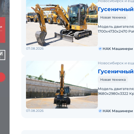
Новосибирск и ещ
Гусеничный
Новая техника
Модель двигателя: YANMAR 3
1700x4730x2470 Рабочая масса, кг: 3800 Глубина копания, мм: 2920
07.08.2026
НАК Машинери
Новосибирск и ещ
Гусеничный
Новая техника
Модель двигателя: Cummins 6B
9680x2980x3322 Крутящий момент, Н·м: 708 Рабочая масса, кг:
07.08.2026
НАК Машинери