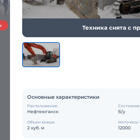
Техника снята с 
Основные характеристики
Расположение
Состояние
Нефтеюганск
Б/у
Объем ковша
Моточасы 
2 куб. м
12000