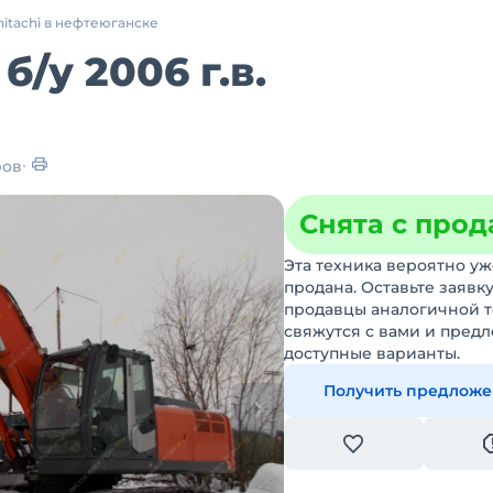
hitachi в нефтеюганске
3
б/у
2006 г.в.
ров
Снята с про
Эта техника вероятно уж
продана. Оставьте заявку
продавцы аналогичной 
свяжутся с вами и пред
доступные варианты.
Получить предлож