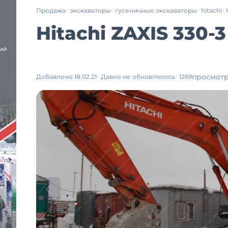
Продажа
экскаваторы
гусеничные экскаваторы
hitachi
Hitachi ZAXIS 330-
просмот
Добавлено 18.02.21
Давно не обновлялось
1269