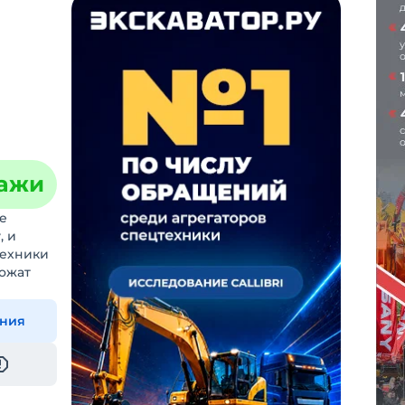
дажи
е
, и
техники
ложат
ения