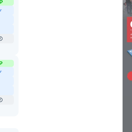
₽
г
₽
г