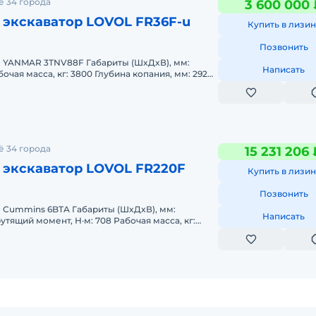
ё 34 города
3 600 000 
 экскаватор LOVOL FR36F-u
Купить в лизин
Позвонить
TNV88F Габариты (ШxДxВ), мм:
Написать
Объем ковша, м: 0,12 Макс. высота р
ё 34 города
15 231 206 
 экскаватор LOVOL FR220F
Купить в лизин
Позвонить
TA Габариты (ШxДxВ), мм:
Написать
22200 Глубина копания, мм: 6517 Объем ковш