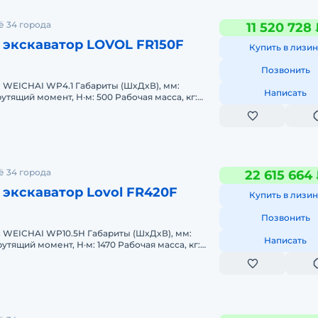
ё 34 города
11 520 728
 экскаватор LOVOL FR150F
Купить в лизин
Позвонить
4.1 Габариты (ШxДxВ), мм:
Написать
13920 Глубина копания, мм: 5425 Объем ков
ё 34 города
22 615 664
экскаватор Lovol FR420F
Купить в лизин
Позвонить
P10.5H Габариты (ШxДxВ), мм:
Написать
41500 Глубина копания, мм: 5950 Объем