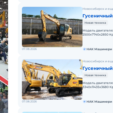
Новосибирск и ещ
Гусеничный
Новая техника
Модель двигателя: WEICHAI WP
2500x7740x2850 Крутящий момент, Н·м: 500 Рабочая масса, кг:
07.08.2026
НАК Машинери
Новосибирск и ещ
Гусеничный 
Новая техника
Модель двигателя: WEICHAI W
3340x11435x3680 Крутящий момент, Н·м: 1470 Рабочая масса, кг:
07.08.2026
НАК Машинери