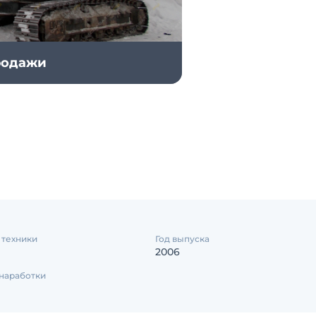
продажи
 техники
Год выпуска
2006
наработки