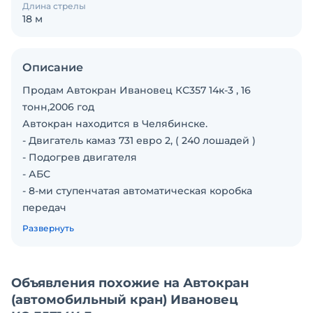
Длина стрелы
18 м
Описание
Продам Автокран Ивановец КС357 14к-3 , 16
тонн,2006 год
Автокран находится в Челябинске.
- Двигатель камаз 731 евро 2, ( 240 лошадей )
- Подогрев двигателя
- АБС
- 8-ми ступенчатая автоматическая коробка
передач
- 110 тыс. пробег
Развернуть
Бескамерные шины 40% износа
Турбина новая, антифриз, все расходники
заменены.
Объявления похожие на Автокран
Имеется паспорт кран
(автомобильный кран) Ивановец
Второй владелец