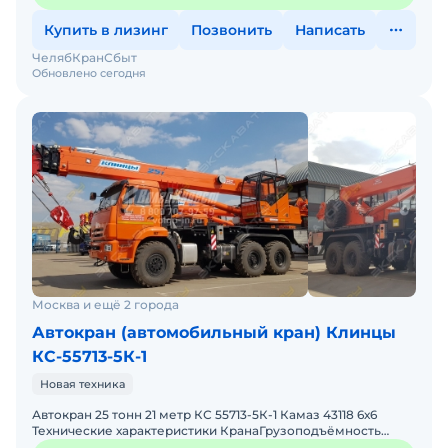
Купить в лизинг
Позвонить
Написать
ЧелябКранСбыт
Обновлено сегодня
Москва и ещё 2 города
Автокран (автомобильный кран) Клинцы
КС-55713-5К-1
Новая техника
Автокран 25 тонн 21 метр КС 55713-5К-1 Камаз 43118 6х6
Технические характеристики КранаГрузоподъёмность
миди максимальная, т25,0Максимальный грузовой момент,