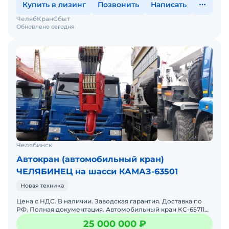
Купить в лизинг
Позвонить
Написать
ЧелябКранСбыт
Обновлено сегодня
Челябинск
Автокран (автомобильный кран)
ЧЕЛЯБИНЕЦ на шасси КАМАЗ-63501
Новая техника
Цена с НДС. В наличии. Заводская гарантия. Доставка по
РФ. Полная документация. Автомобильный кран КС-65711
ЧЕЛЯБИНЕЦ серии «Плюс», предлагаемый в настоящем пр
25 000 000 ₽