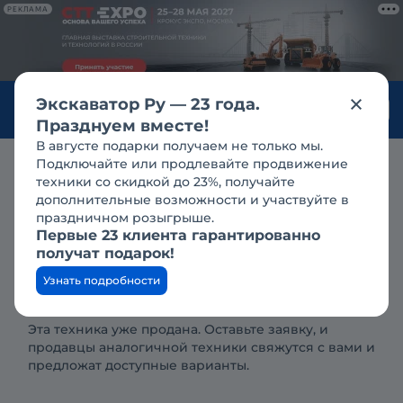
РЕКЛАМА
Экскаватор Ру — 23 года.
Войти
Празднуем вместе!
В августе подарки получаем не только мы.
Подключайте или продлевайте продвижение
Продажа
валочно-пакетирующие машины
john deere
техники со скидкой до 23%, получайте
john deere в красноярске
дополнительные возможности и участвуйте в
John Deere 909K
б/у
2010 г.в.
праздничном розыгрыше.
Первые 23 клиента гарантированно
получат подарок!
Снята с продажи
Узнать подробности
Эта техника уже продана. Оставьте заявку, и
продавцы аналогичной техники свяжутся с вами и
предложат доступные варианты.