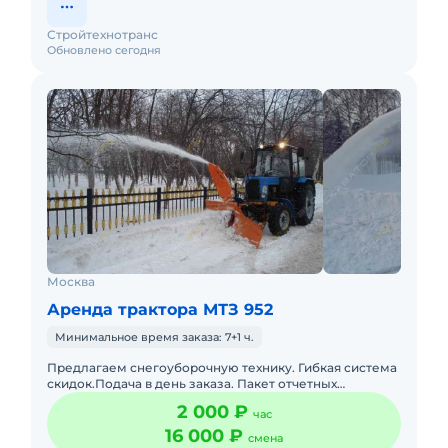
Стройтехнотранс
Обновлено сегодня
Москва
Аренда трактора МТЗ 952
Минимальное время заказа: 7+1 ч.
Предлагаем снегоуборочную технику. Гибкая система
скидок.Подача в день заказа. Пакет отчетных
документов. С оператором. Топливо включено в
2 000 ₽
час
стоимость. Долгосрочн
16 000 ₽
смена