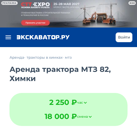
РЕКЛАМА
Войти
Аренда
тракторы в химках
мтз
Аренда трактора МТЗ 82,
Химки
2 250 ₽
час
18 000 ₽
смена