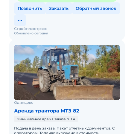
Позвонить
Заказать
Обратный звонок
Стройтехнотранс
Обновлено сегодня
Одинцово
Аренда трактора МТЗ 82
Минимальное время заказа: 7+1 ч.
Подача в день заказа. Пакет отчетных документов. С
оператором. Топливо включено в стоимость.