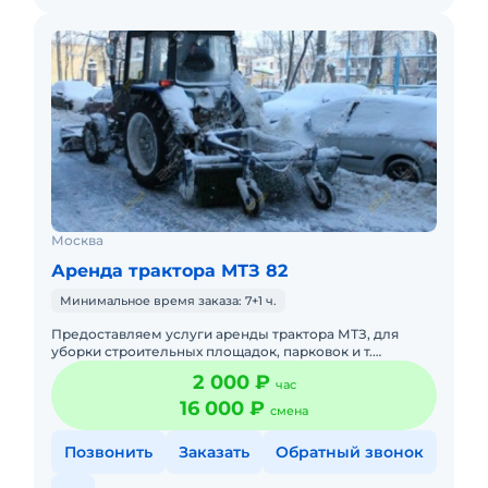
Москва
Аренда трактора МТЗ 82
Минимальное время заказа: 7+1 ч.
Предоставляем услуги аренды трактора МТЗ, для
уборки строительных площадок, парковок и т.
д.Подача в день заказа.Пакет отчетных документов. С
2 000 ₽
час
оператором. Топлив
16 000 ₽
смена
Позвонить
Заказать
Обратный звонок