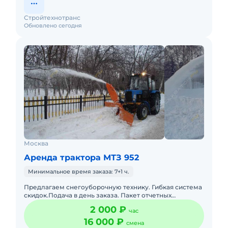
Стройтехнотранс
Обновлено сегодня
Москва
Аренда трактора МТЗ 952
Минимальное время заказа: 7+1 ч.
Предлагаем снегоуборочную технику. Гибкая система
скидок.Подача в день заказа. Пакет отчетных
документов. С оператором. Топливо включено в
2 000 ₽
час
стоимость. Долгосрочн
16 000 ₽
смена