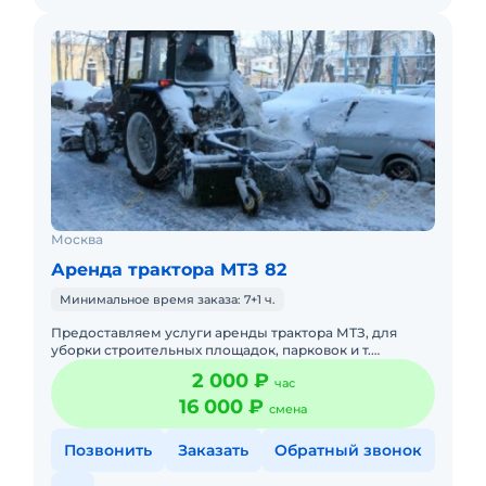
Москва
Аренда трактора МТЗ 82
Минимальное время заказа: 7+1 ч.
Предоставляем услуги аренды трактора МТЗ, для
уборки строительных площадок, парковок и т.
д.Подача в день заказа.Пакет отчетных документов. С
2 000 ₽
час
оператором. Топлив
16 000 ₽
смена
Позвонить
Заказать
Обратный звонок