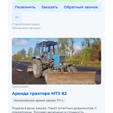
Позвонить
Заказать
Обратный звонок
Стройтехнотранс
Обновлено сегодня
Одинцово
Аренда трактора МТЗ 82
Минимальное время заказа: 7+1 ч.
Подача в день заказа. Пакет отчетных документов. С
оператором. Топливо включено в стоимость.