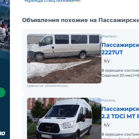
Аренда спецтехники
461
Объявления похожие на Пассажирский
Ижевск
Пассажирски
2227UT
Б/у
В хорошем состоян
Сиденья 20 мест+6
торга. Возможна п
Давно не обновлялось
Казань
Пассажирски
2.2 TDCi MT
Б/у
В хорошем состоянии. 