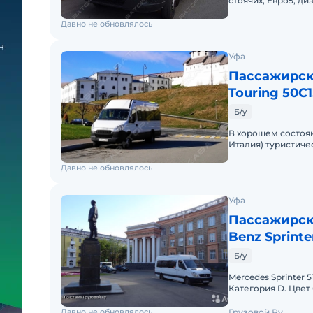
стоячих, Евро5, ди
сигнализация, 2х с
Давно не обновлялось
Уфа
Пассажирски
Touring 50C1
Б/у
В хорошем состоянии. Д
Италия) туристичес
спинками, оборуд
Давно не обновлялось
Уфа
Пассажирск
Benz Sprinte
Б/у
Mercedes Sprinter 5
Категория D. Цвет
сидячих + 7 стоячи
Давно не обновлялось
Грузовой Ру