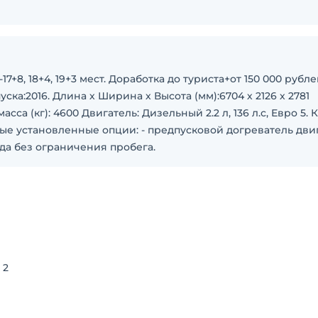
7+8, 18+4, 19+3 мест. Доработка до туриста+от 150 000 рубле
ка:2016. Длина х Ширина х Высота (мм):6704 х 2126 х 2781
са (кг): 4600 Двигатель: Дизельный 2.2 л, 136 л.с, Евро 5. 
ные установленные опции: - предпусковой догреватель дви
ода без ограничения пробега.
 2