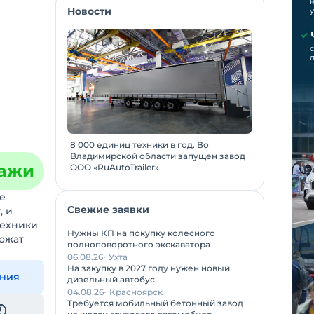
Новости
8 000 единиц техники в год. Во
Владимирской области запущен завод
дажи
ООО «RuAutoTrailer»
е
Свежие заявки
, и
техники
Нужны КП на покупку колесного
ложат
полноповоротного экскаватора
06.08.26
Ухта
На закупку в 2027 году нужен новый
ения
дизельный автобус
04.08.26
Красноярск
Требуется мобильный бетонный завод