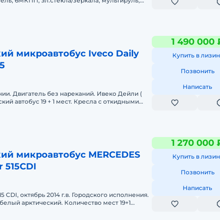
зель, 6МКПП, эл.стекла/зеркала, мультируль,
катный, 2 ключа, авт
1 490 000 
й микроавтобус Iveco Daily
Купить в лизин
5
Позвонить
Написать
вигатель без нареканий. Ивеко Дейли (
кий автобус 19 + 1 мест. Кресла с откидными
ованы ремнями безопас
1 270 000 
ий микроавтобус MERCEDES
Купить в лизин
r 515CDI
Позвонить
Написать
15 CDI, октябрь 2014 г.в. Городского исполнения.
 белый арктический. Количество мест 19+1
х мест по паспор