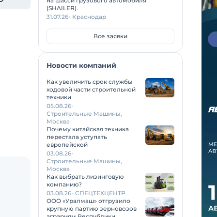
на шасси грузового автомобиля
(SHAILER).
31.07.26
Краснодар
Все заявки
Новости компаний
Как увеличить срок службы
ходовой части строительной
техники
05.08.26
Строительные Машины,
Москва
Почему китайская техника
перестала уступать
европейской
03.08.26
Строительные Машины,
Москва
Как выбрать лизинговую
компанию?
03.08.26
СПЕЦТЕХЦЕНТР
ООО «Уралмаш» отгрузило
крупную партию зерновозов
аграриям Республики