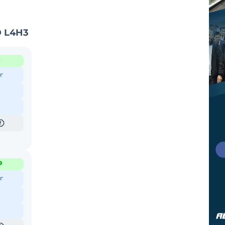
D L4H3
₽
г
₽
г