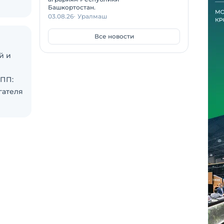
Башкортостан.
03.08.26
Уралмаш
Все новости
й и
КПП:
гателя