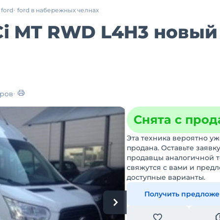
ford
ford в набережных челнах
TDCi MT RWD L4H3 новый
ров
Снята с про
Эта техника вероятно уж
продана. Оставьте заявку
продавцы аналогичной 
свяжутся с вами и пред
доступные варианты.
Получить предлож