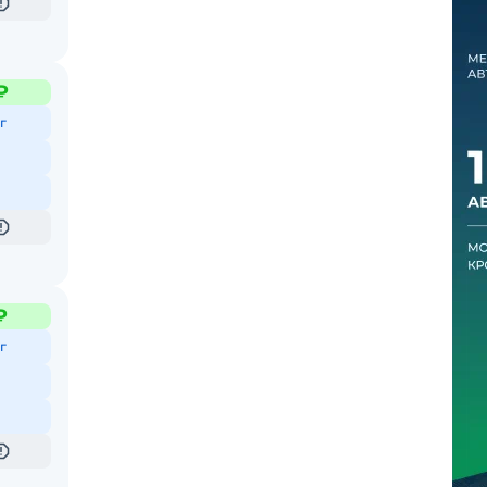
₽
г
₽
г