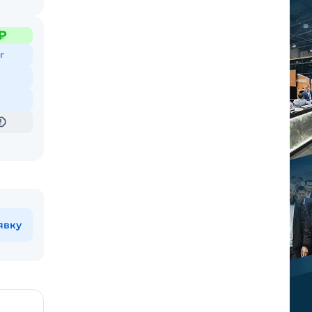
₽
г
явку