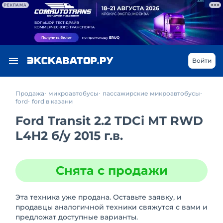
РЕКЛАМА
Войти
Продажа
микроавтобусы
пассажирские микроавтобусы
ford
ford в казани
Ford Transit 2.2 TDCi MT RWD
L4H2
б/у
2015 г.в.
Снята с продажи
Эта техника уже продана. Оставьте заявку, и
продавцы аналогичной техники свяжутся с вами и
предложат доступные варианты.