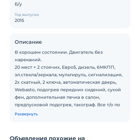
Б/у
Год выпуска
2015
Описание
В хорошем состоянии. Двигатель без
нареканий.
20 мест + 2 стоячих, Евро5, дизель, 6МКПП,
эл.стекла/зеркала, мультируль, сигнализация,
2х скатный, 2 ключа, автоматическая дверь,
Webasto, подогрев передних сидений, сухой
фен, дополнительная печка в салон,
предпусковой подогрев, тахограф. Все т/о по
регламенту, каждые 10т.км. Не стоит, в работе
Развернуть
(вахта). Созваниваться заранее. Без ДТП, ПТС
оригинальный, 1 владелец (2 записи - отец и
сын). Ездили только сами, не наемные
Объявления похожие на