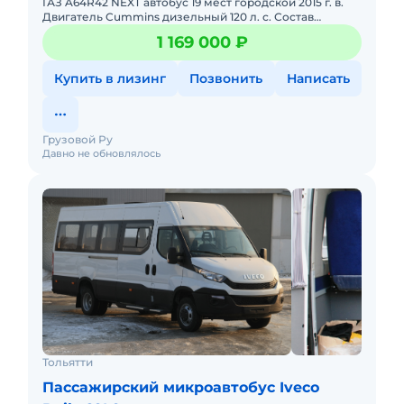
ГАЗ A64R42 NEXT автобус 19 мест городской 2015 г. в.
Двигатель Cummins дизельный 120 л. с. Состав
базового исполнения данного автомобиля: -
1 169 000 ₽
предпусковой подогре
Купить в лизинг
Позвонить
Написать
Грузовой Ру
Давно не обновлялось
Тольятти
Пассажирский микроавтобус Iveco