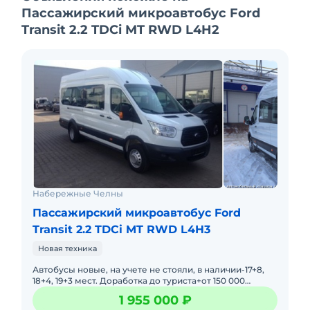
водители. Торг.
Пассажирский микроавтобус Ford
Transit 2.2 TDCi MT RWD L4H2
Набережные Челны
Пассажирский микроавтобус Ford
Transit 2.2 TDCi MT RWD L4H3
Новая техника
Автобусы новые, на учете не стояли, в наличии-17+8,
18+4, 19+3 мест. Доработка до туриста+от 150 000
рублей и выше! Дополнительное кресло (20 мест)Год
1 955 000 ₽
выпуска:2