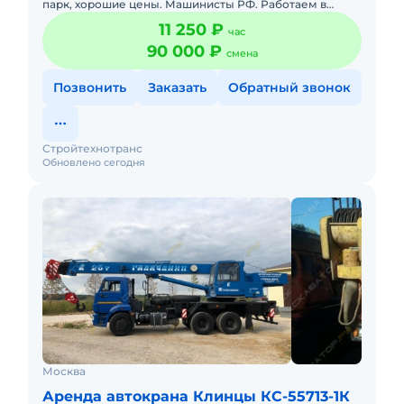
парк, хорошие цены. Машинисты РФ. Работаем в
Москве и московской области.Подача в день заказа.
11 250 ₽
час
Пакет отчетных доку
90 000 ₽
смена
Позвонить
Заказать
Обратный звонок
Стройтехнотранс
Обновлено сегодня
Москва
Аренда автокрана Клинцы КС-55713-1К