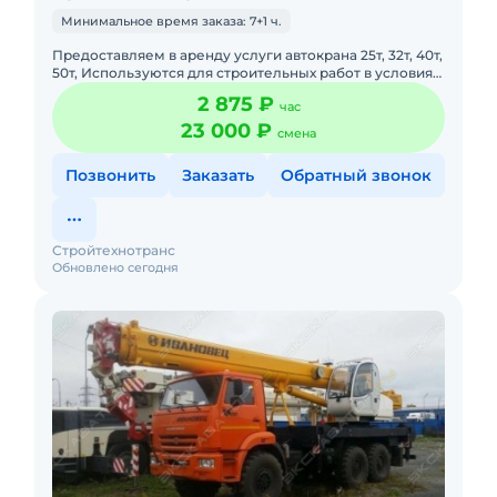
Минимальное время заказа: 7+1 ч.
Предоставляем в аренду услуги автокрана 25т, 32т, 40т,
50т, Используются для строительных работ в условиях
плотной городской застройки так же в удаленных
2 875 ₽
час
населе
23 000 ₽
смена
Позвонить
Заказать
Обратный звонок
Стройтехнотранс
Обновлено сегодня