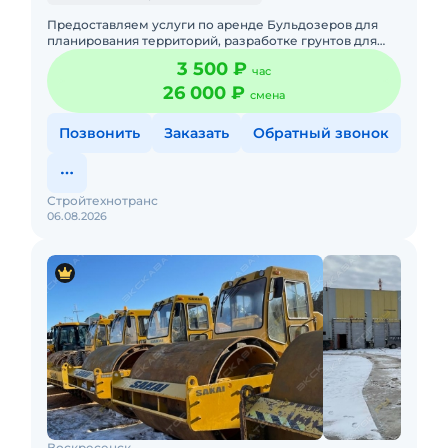
Предоставляем услуги по аренде Бульдозеров для
планирования территорий, разработке грунтов для
котлованов, траншей, разравнивание грунта, снятие
3 500 ₽
час
растительного с
26 000 ₽
смена
Позвонить
Заказать
Обратный звонок
Стройтехнотранс
06.08.2026
Воскресенск