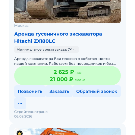
Москва
Аренда гусеничного экскаватора
Hitachi ZX180LC
Минимальное время заказа: 7+1 ч.
Аренда экскаватора Вся техника в собственности
нашей компании. Работаем без посредников и без
скрытых накруток! Предлагаем услуги экскаваторов,
2 625 ₽
час
таких марок, как
21 000 ₽
смена
Позвонить
Заказать
Обратный звонок
Стройтехнотранс
06.08.2026