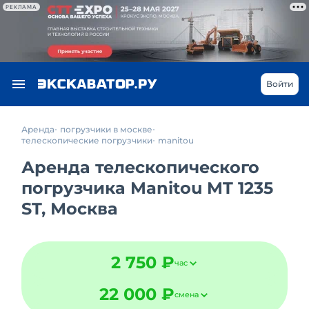
РЕКЛАМА
Войти
Аренда
погрузчики в москве
телескопические погрузчики
manitou
Аренда телескопического
погрузчика Manitou MT 1235
ST, Москва
2 750 ₽
час
22 000 ₽
смена