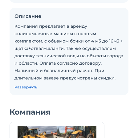
Описание
Компания предлагает в аренду
поливомоечные машины с полным
комплектом, с объемом бочки от 4 м3 до 16м3 +
щетка+отвал+шланги. Так же осуществляем
доставку технической воды на объекты города
и области. Оплата согласно договору.
Наличный и безналичный расчет. При
длительном заказе предусмотрены скидки.
Стоимость аренды и наличие техники
Развернуть
уточняйте на сайте компании
или по телефону у нашего оператора. Также
предлагаем другую дорожно-строительную
Компания
технику, отечественного и импортного
производства с доставкой на объекты города
и области.Пакет отчетных документов. С
оператором. Топливо включено в стоимость.