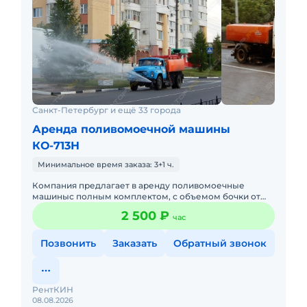
Санкт-Петербург и ещё 33 города
Аренда поливомоечной машины
КО-713Н
Минимальное время заказа: 3+1 ч.
Компания предлагает в аренду поливомоечные
машиныс полным комплектом, с объемом бочки от
4м3 до 16м3 + щетка+отвал+шланги. Так же
2 500 ₽
час
осуществляем доставку техничес
Позвонить
Заказать
Обратный звонок
РентКИН
08.08.2026