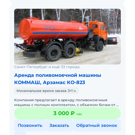
Санкт-Петербург и ещё 33 города
Аренда поливомоечной машины
КОММАШ, Арзамас КО-823
Минимальное время заказа: 3+1 ч.
Компания предлагает в аренду поливомоечные
машины с полным комплектом, с объемом бочки от 4
м3 до 16м3 + щетка+отвал+шланги. Так же
3 000 ₽
час
осуществляем доставку технич
Позвонить
Заказать
Обратный звонок