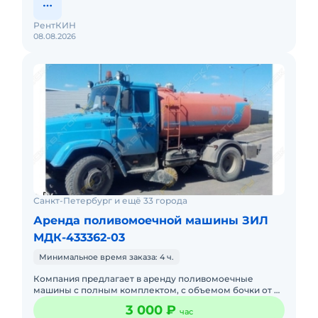
РентКИН
08.08.2026
Санкт-Петербург и ещё 33 города
Аренда поливомоечной машины ЗИЛ
МДК-433362-03
Минимальное время заказа: 4 ч.
Компания предлагает в аренду поливомоечные
машины с полным комплектом, с объемом бочки от 4
м3 до 16м3 + щетка+отвал+шланги. Так же
3 000 ₽
час
осуществляем доставку технич