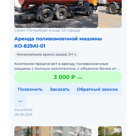
Санкт-Петербург и ещё 33 города
Аренда поливомоечной машины
КО-829А1-01
Минимальное время заказа: 3+1 ч.
Компания предлагает в аренду поливомоечные
машины с полным комплектом, с объемом бочки от 4
м3 до 16м3 + щетка+отвал+шланги. Так же
3 000 ₽
час
осуществляем доставку технич
Позвонить
Заказать
Обратный звонок
РентКИН
08.08.2026