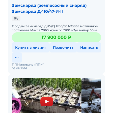
Земснаряд (землесосный снаряд)
Земснаряд Д-110/47-И-II
Б/у
Продам Земснаряд ДНУ(Г) 1700/50 №0865 в отличном
состоянии. Масса 7860 кг,насос 1700 м3/ч, напор 50 м.В
хорошем состоянии. Двигатель без нареканий. Цена с
17 900 000 ₽
НДС.
Купить в лизинг
Позвонить
Написать
ППМинералз (ППМ)
06.08.2026