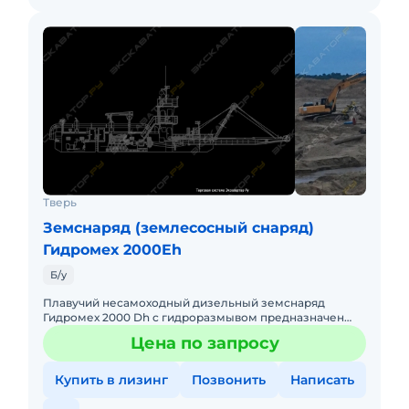
Тверь
Земснаряд (землесосный снаряд)
Гидромех 2000Eh
Б/у
Плавучий несамоходный дизельный земснаряд
Гидромех 2000 Dh c гидроразмывом предназначен
для разработки грунтов I-III категории по согласно
Цена по запросу
таблицы ФЭР 2001-01 и
Купить в лизинг
Позвонить
Написать