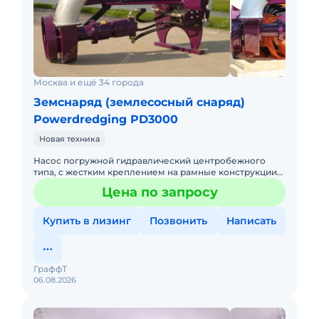
Москва и ещё 34 города
Земснаряд (землесосный снаряд)
Powerdredging PD3000
Новая техника
Насос погружной гидравлический центробежного
типа, с жестким креплением на рамные конструкции
плавсредств или с монтажом непосредственно на
Цена по запросу
стрелы экскаваторов/
Купить в лизинг
Позвонить
Написать
ГраффТ
06.08.2026