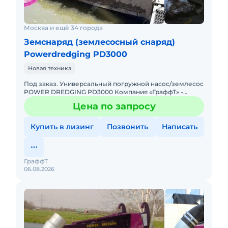
Москва и ещё 34 города
Земснаряд (землесосный снаряд)
Powerdredging PD3000
Новая техника
Под заказ. Универсальный погружной насос/землесос
POWER DREDGING РD3000 Компания «ГраффТ» -
официальный дистрибьютор универсального
Цена по запросу
землесоса POWER DREDGING
Купить в лизинг
Позвонить
Написать
ГраффТ
06.08.2026