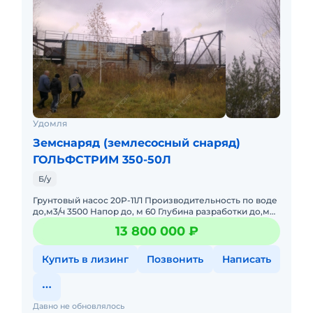
Удомля
Земснаряд (землесосный снаряд)
ГОЛЬФСТРИМ 350-50Л
Б/у
Грунтовый насос 20Р-11Л Производительность по воде
до,м3/ч 3500 Напор до, м 60 Глубина разработки до,м
18 Дальность транспортирования пульпы до,м 2500
13 800 000 ₽
Мощн
Купить в лизинг
Позвонить
Написать
Давно не обновлялось