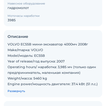
Навесное оборудование
гидромолот
Моточасы наработки
3985
Описание
VOLVO EC55B мини-экскаватор 4000мч 2008г
Make/mарка: VOLVO
Model/модель: EC55B
Year of release/год выпуска: 2007
Operating hours/ наработка: 3,985 мч (только один
предприниматель, маленькая компания)
Weight/масса: 5460 kg
Engine power/мощность двигателя: 37.4 kBt (51 л.c.)
Mounted/вид двигателя: rubber tracks/резиновые
Развернуть
гусеничный
Included/в комплекте: