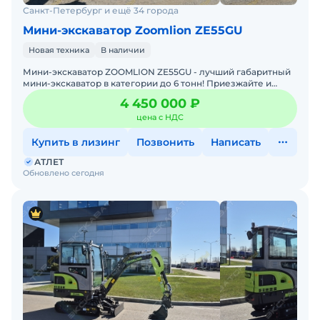
Санкт-Петербург и ещё 34 города
Мини-экскаватор Zoomlion ZE55GU
Новая техника
В наличии
Мини-экскаватор ZOOMLION ZE55GU - лучший габаритный
мини-экскаватор в категории до 6 тонн! Приезжайте и
пробуйте!Машина 2026 года выпуска с гарантией.
4 450 000 ₽
Просторн
цена с НДС
Купить в лизинг
Позвонить
Написать
АТЛЕТ
Обновлено сегодня