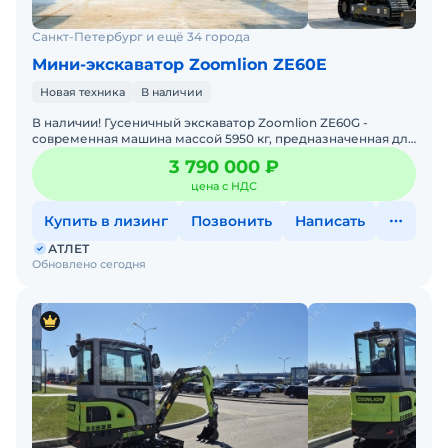
Санкт-Петербург и ещё 34 города
Мини-экскаватор Zoomlion ZE60E
Новая техника
В наличии
В наличии! Гусеничный экскаватор Zoomlion ZE60G -
современная машина массой 5950 кг, предназначенная для
выполнения строительных, дорожных, коммунальных и
3 790 000 ₽
земля
цена с НДС
Купить в лизинг
Позвонить
Написать
АТЛЕТ
Обновлено сегодня