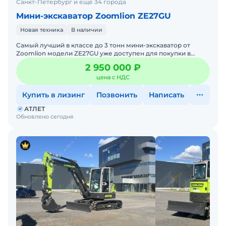
Санкт-Петербург и ещё 34 города
Мини-экскаватор Zoomlion ZE27GU
Новая техника
В наличии
Самый лучший в классе до 3 тонн мини-экскаватор от
Zoomlion модели ZE27GU уже доступен для покупки в
России! Новейшая модель! Самая просторная кабина плюс
2 950 000 ₽
самая
цена с НДС
Купить в лизинг
Позвонить
Написать
АТЛЕТ
Обновлено сегодня