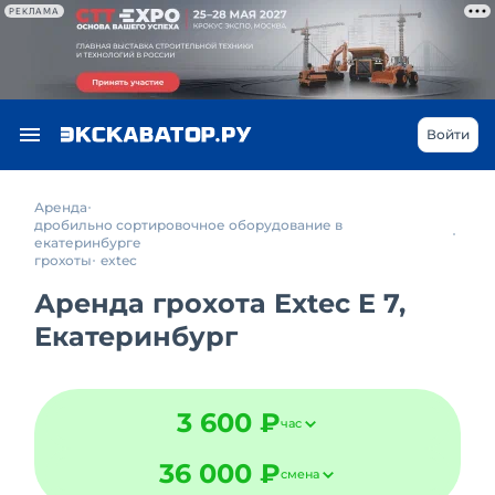
РЕКЛАМА
Войти
Аренда
дробильно сортировочное оборудование в
екатеринбурге
грохоты
extec
Аренда грохота Extec E 7,
Екатеринбург
3 600 ₽
час
36 000 ₽
смена