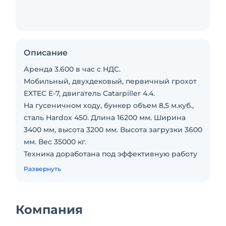
Описание
Аренда 3.600 в час с НДС.
Мобильный, двухдековый, первичный грохот
EXTEC E-7, двигатель Catarpiller 4.4.
На гусеничном ходу, бункер объем 8,5 м.куб.,
сталь Hardox 450. Длина 16200 мм. Ширина
3400 мм, высота 3200 мм. Высота загрузки 3600
мм. Вес 35000 кг.
Техника доработана под эффективную работу
с магнитной сепарацией. Есть
Развернуть
дополнительное оборудование, возможно
установить магниты на три конвейера.
Пластинчатый питатель длина 3150 мм,
Компания
ширина 1320 мм.