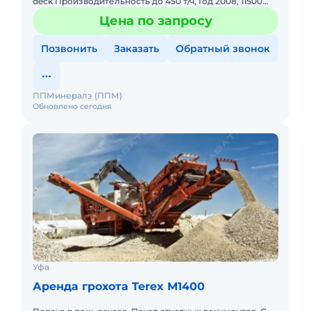
deck Производительность до 450 т/ч, Год 2008, 11500
моточасов, Двигатель САТ с 4.4, откапитален, нараб
Цена по запросу
Позвонить
Заказать
Обратный звонок
ППМинералз (ППМ)
Обновлено сегодня
Уфа
Аренда грохота Terex M1400