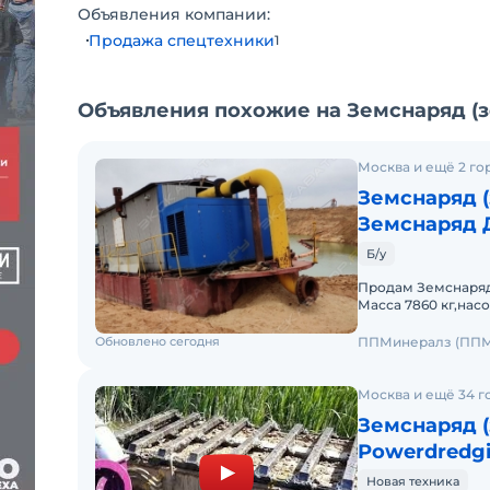
Объявления компании:
Продажа спецтехники
1
Объявления похожие на Земснаряд (
Москва и ещё 2 го
Земснаряд 
Земснаряд Д-
Б/у
Продам Земснаряд 
Масса 7860 кг,насо
Двигатель без нар
Обновлено сегодня
ППМинералз (ППМ
Москва и ещё 34 г
Земснаряд 
Powerdredg
Новая техника