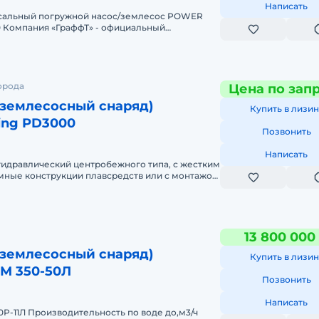
Написать
Компания «ГраффТ» - официальный
иверсального землесоса POWER DREDGING
орода
Цена по зап
(землесосный снаряд)
Купить в лизин
ing PD3000
Позвонить
Написать
гидравлический центробежного типа, с жестким
мные конструкции плавсредств или с монтажом
а стрелы экскаваторов/
13 800 000
(землесосный снаряд)
Купить в лизин
М 350-50Л
Позвонить
Написать
0Р-11Л Производительность по воде до,м3/ч