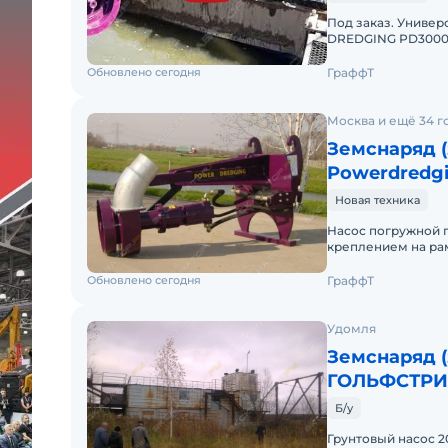
Под заказ. Универсальный погружной насос/землесос POWER
DREDGING РD3000 
дистрибьютор ун
Обновлено сегодня
ГраффТ
Москва и ещё 34 г
Земснаряд 
Powerdredg
Новая техника
Насос погружной 
креплением на ра
непосредственно н
Обновлено сегодня
ГраффТ
Удомля
Земснаряд 
ГОЛЬФСТРИ
Б/у
Грунтовый насос 2