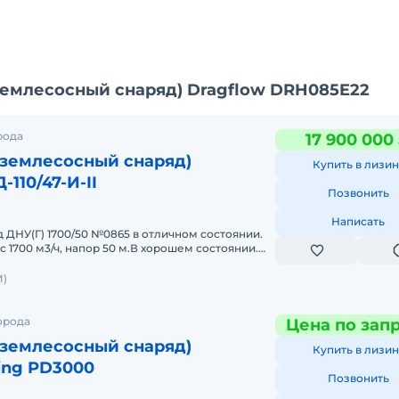
землесосный снаряд) Dragflow DRH085E22
рода
17 900 000
(землесосный снаряд)
Купить в лизин
110/47-И-II
Позвонить
Написать
ДНУ(Г) 1700/50 №0865 в отличном состоянии.
с 1700 м3/ч, напор 50 м.В хорошем состоянии.
еканий. Цена с НДС.
)
орода
Цена по зап
(землесосный снаряд)
Купить в лизин
ing PD3000
Позвонить