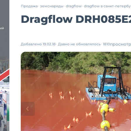
Продажа
земснаряды
dragflow
dragflow в санкт-петерб
Dragflow DRH085E2
просмот
Добавлено 19.02.18
Давно не обновлялось
1810