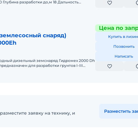
0 Глубина разработки до,м 18 Дальность
я пульпы до,м 2500 Мощн
Цена по зап
(землесосный снаряд)
Купить в лизин
000Eh
Позвонить
Написать
одный дизельный земснаряд Гидромех 2000 Dh
редназначен для разработки грунтов I-III
асно таблицы ФЭР 2001-01 и
Разместить за
разместите заявку на технику, и