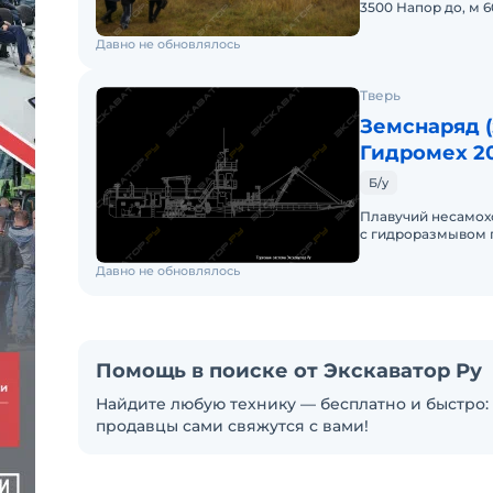
3500 Напор до, м 6
транспортировани
Давно не обновлялось
Тверь
Земснаряд 
Гидромех 2
Б/у
Плавучий несамох
c гидроразмывом п
категории по согл
Давно не обновлялось
Помощь в поиске от Экскаватор Ру
Найдите любую технику — бесплатно и быстро: 
продавцы сами свяжутся с вами!