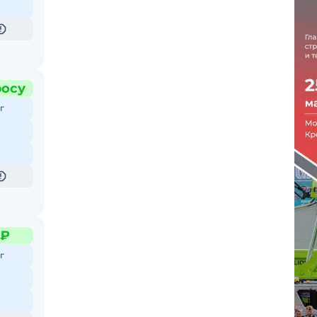
росу
г
 ₽
г