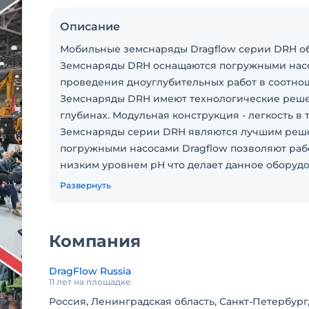
Описание
Мобильные земснаряды Dragflow серии DRH о
Земснаряды DRH оснащаются погружными насо
проведения дноуглубительных работ в соотно
Земснаряды DRH имеют технологические решен
глубинах. Модульная конструкция - легкость в
Земснаряды серии DRH являются лучшим реше
погружными насосами Dragflow позволяют рабо
низким уровнем pH что делает данное оборудо
Производительность:
Развернуть
Дальность подачи: до 1500 м;
Производительность: до 1200 м3/час;
Макс. размер твердых включений: до 120 мм;
Компания
Рабочая глубина: до 100 м;
Сертификация Итальянского Морского Регистра (
DragFlow Russia
11 лет на площадке
Россия, Ленинградская область, Санкт-Петербург