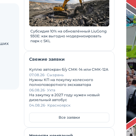
Субсидия 10% на обновлённый LiuGong
930E: как выгодно модернизировать
парк с SKL
ьших
Свежие заявки
Куплю автокран б/у СМК-14 или СМК-12А
07.08.26
Сызрань
Нужны КП на покупку колесного
полноповоротного экскаватора
06.08.26
Ухта
На закупку в 2027 году нужен новый
дизельный автобус
04.08.26
Красноярск
Все заявки
Новости компаний