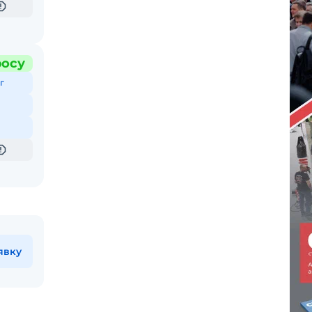
росу
г
явку