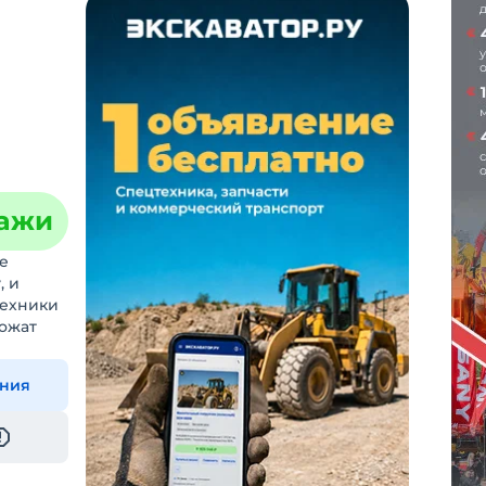
дажи
е
, и
техники
ложат
ения