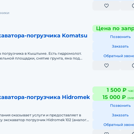
хники
Цена по зап
каватора-погрузчика Komatsu
Позвонить
Заказать
а погрузчика в Кыштыме. Есть гидромолот.
Обратный звон
ельной площадки, снятие грунта, яма под
б, фундамент, загрузка сыпуч
1 500 ₽
час
каватора-погрузчика Hidromek
15 000 ₽
сме
Позвонить
ания оказывает услуги и предоставляет в
Заказать
у экскаватор погрузчик Hidromek 102 (аналог
 Terex 860/880 Elite) я
Обратный звон