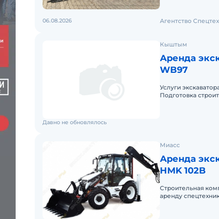
06.08.2026
Агентство Спецте
Кыштым
Аренда экс
WB97
Услуги экскаватор
Подготовка строит
канализацию,погре
Давно не обновлялось
Миасс
Аренда экс
HMK 102B
Строительная комп
аренду спецтехник
JCB 3CX Contractor,