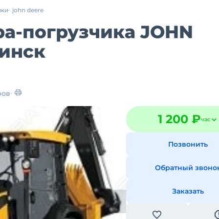
ики
john deere
ра-погрузчика JOHN
бинск
ров
1 200 ₽
час
Позвонить
Обратный звоно
Заказать