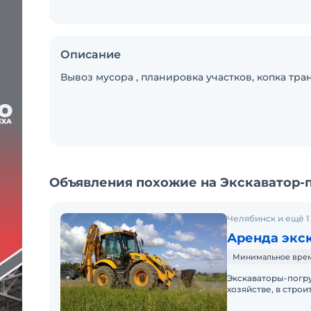
Описание
Вывоз мусора , планировка участков, копка тра
Объявления похожие на Экскаватор-
Челябинск и ещё 1
Аренда экск
Минимальное время
Экскаваторы-погр
хозяйстве, в стро
Незаменимы они и