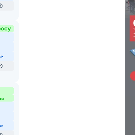
росу
ок
на
ок