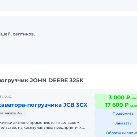
ншей, септиков.
погрузчик JOHN DEERE 325K
 город
3 000 ₽
ча
аватора-погрузчика JCB 3CX
17 600 ₽
сме
 заказа: 4 ч.
Позвонить
узчики активно применяются в сельском
Заказать
ительстве, на коммунальных предприятиях.
 в горнодобывающей отрасли. Техн
Обратный звон