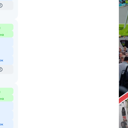
с
на
ок
с
на
ок