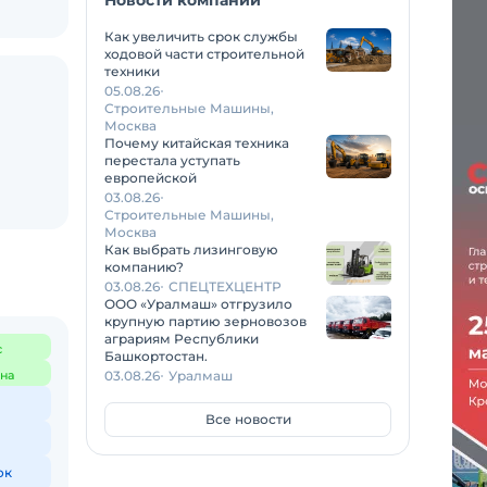
Новости компаний
Как увеличить срок службы
ходовой части строительной
техники
05.08.26
Строительные Машины,
Москва
Почему китайская техника
перестала уступать
европейской
03.08.26
Строительные Машины,
Москва
Как выбрать лизинговую
компанию?
03.08.26
СПЕЦТЕХЦЕНТР
ООО «Уралмаш» отгрузило
крупную партию зерновозов
аграриям Республики
с
Башкортостан.
на
03.08.26
Уралмаш
Все новости
ок