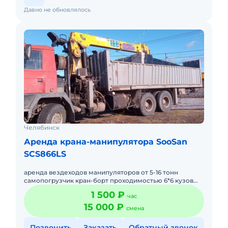
Давно не обновлялось
Челябинск
Аренда крана-манипулятора SooSan
SCS866LS
аренда вездеходов манипуляторов от 5-16 тонн
самопогрузчик кран-борт проходимостью 6*6 кузов
(борт) 16 тон, размер 7.5*2,5 метра, стрела 8 тон 22
1 500 ₽
час
метра. Есть ко
15 000 ₽
смена
Позвонить
Заказать
Обратный звонок