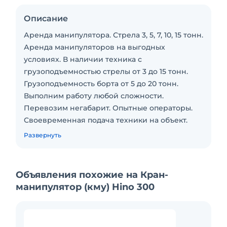
Описание
Аренда манипулятора. Стрела 3, 5, 7, 10, 15 тонн.
Аренда манипуляторов на выгодных
условиях. В наличии техника с
грузоподъемностью стрелы от 3 до 15 тонн.
Грузоподъемность борта от 5 до 20 тонн.
Выполним работу любой сложности.
Перевозим негабарит. Опытные операторы.
Своевременная подача техники на объект.
Удобные способы оплаты - наличными либо по
Развернуть
безналу (с НДС и без НДС. Звоните!
Объявления похожие на Кран-
манипулятор (кму) Hino 300