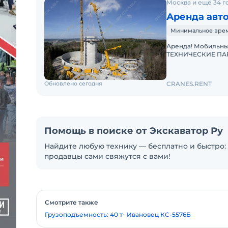
Москва и ещё 34 г
Аренда авток
Минимальное время 
Аренда! Мобильный автокран (кран) Liebherr LTM 11200-9.1
ТЕХНИЧЕСКИЕ ПАРА
1200 т Телескопиче
Обновлено сегодня
CRANES.RENT
Помощь в поиске от Экскаватор Ру
Найдите любую технику — бесплатно и быстро: 
продавцы сами свяжутся с вами!
Смотрите также
Грузоподъемность: 40 т
Ивановец КС-5576Б