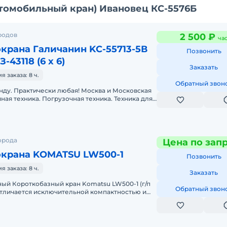
томобильный кран) Ивановец КС-5576Б
родов
2 500 ₽
ча
крана Галичанин KC-55713-5В
Позвонить
43118 (6 х 6)
Заказать
 заказа: 8 ч.
Обратный звон
нду. Практически любая! Москва и Московская
ная техника. Погрузочная техника. Техника для
ехника для перев
орода
Цена по зап
окрана KOMATSU LW500-1
Позвонить
 заказа: 8 ч.
Заказать
Обратный звон
 отличается исключительной компактностью и
 бездорожью, он незам