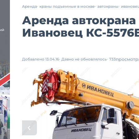
Аренда
краны подъемные в москве
автокраны
иванове
Аренда автокрана 
Ивановец КС-5576
просмотр
Добавлено 13.04.16
Давно не обновлялось
733