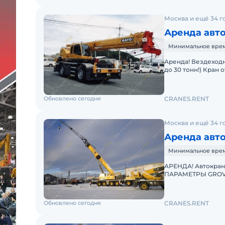
Москва и ещё 34 г
Аренда авто
Минимальное время
Аренда! Вездеходный Короткобазный кран KATO KR-25H-V5 (г/п
до 30 тонн!) Кран
проходимостью по
Обновлено сегодня
CRANES.RENT
Москва и ещё 34 г
Аренда авт
Минимальное время
АРЕНДА! Автокран
ПАРАМЕТРЫ GROVE 
Телескопическая с
Обновлено сегодня
CRANES.RENT