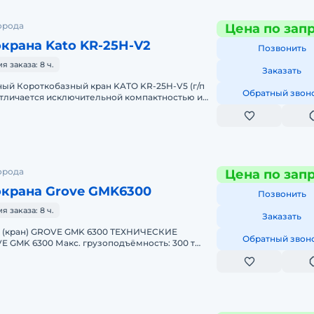
орода
Цена по зап
крана Kato KR-25H-V2
Позвонить
 заказа: 8 ч.
Заказать
Обратный звон
 отличается исключительной компактностью и
 бездорожью. Техничес
орода
Цена по зап
окрана Grove GMK6300
Позвонить
 заказа: 8 ч.
Заказать
 (кран) GROVE GMK 6300 ТЕХНИЧЕСКИЕ
Обратный звон
GMK 6300 Макс. грузоподъёмность: 300 т
трела: 60 м Макс. высота подъёма