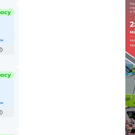
росу
ок
росу
ок