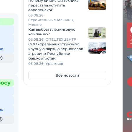
Почему китайская техника
перестала уступать
европейской
03.08.26
Строительные Машины,
с
Москва
Как выбрать лизинговую
компанию?
03.08.26
СПЕЦТЕХЦЕНТР
ООО «Уралмаш» отгрузило
ок
крупную партию зерновозов
аграриям Республики
Башкортостан.
03.08.26
Уралмаш
Все новости
росу
ок