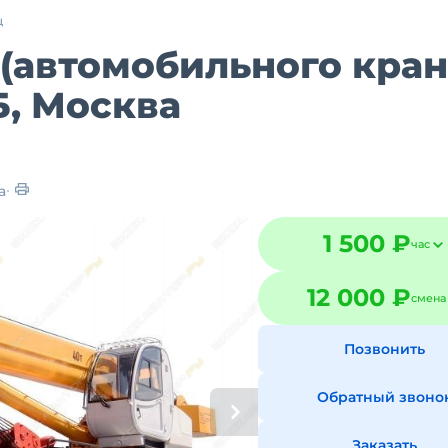
ц
(автомобильного кран
Б, Москва
а
1 500 ₽
час
12 000 ₽
смена
Позвонить
Обратный звоно
Заказать