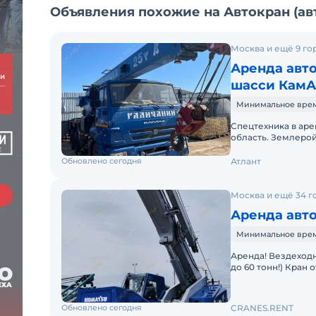
Объявления похожие на Автокран (ав
Москва и ещё 9 го
Аренда авто
шасси КамАЗ-
Минимальное время
Спецтехника в аре
область. Землерой
высотных работ. Т
Обновлено сегодня
Атлант
Москва и ещё 34 г
Аренда авт
Минимальное время
Аренда! Вездеходный Короткобазный кран Komatsu LW500-1 (г/п
до 60 тонн!) Кран
проходимостью по
Обновлено сегодня
CRANES.RENT