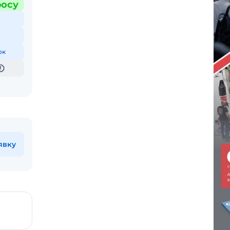
росу
ок
явку