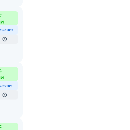
с
жи
ожения
с
жи
ожения
с