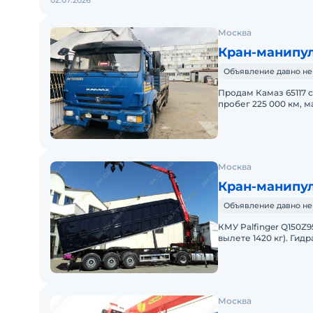
02.07.2026
Москва
Кран-манипуля
Объявление давно не
Продам Камаз 65117 с
пробег 225 000 км, 
двигатель Cammins, 
Москва
Кран-манипул
Объявление давно не
КМУ Palfinger Q150Z
вылете 1420 кг). Ги
расширением 4,7 ме
Москва