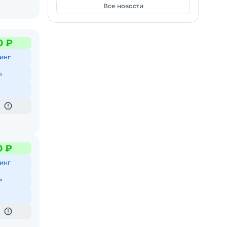
Все новости
0 ₽
инг
ь
0 ₽
инг
ь