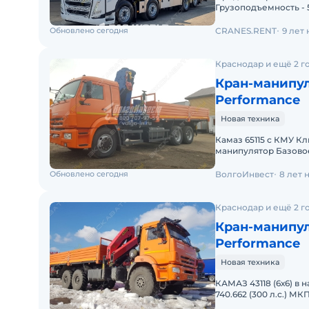
Грузоподъемность - 
Volvo FH 500 8X2 Мо
Обновлено сегодня
CRANES.RENT
9 лет
Краснодар и ещё 2 г
Кран-манипуля
Performance
Новая техника
Камаз 65115 с КМУ Клинцы К-20 Технически
манипулятор Базовое шассиКАМАЗ-65115 Колесная формула6 х 4
ДвигательCummins I
Обновлено сегодня
ВолгоИнвест
8 лет 
Краснодар и ещё 2 г
Кран-манипуля
Performance
Новая техника
КАМАЗ 43118 (6х6) в 
740.662 (300 л.с.) М
Манипулятор PALFIN