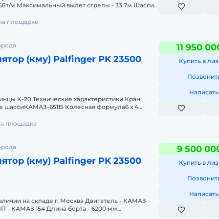
58т/м Максимальный вылет стрелы - 33.7м Шасси -
щность двигателя
 на площадке
орода
11 950 00
тор (кму) Palfinger PK 23500
Купить в лиз
Позвонит
Написать
е характеристики Кран
SB6.7E5 Мощнос
на площадке
орода
9 500 00
тор (кму) Palfinger PK 23500
Купить в лиз
Позвонит
Написать
наличии на складе г. Москва Двигатель - КАМАЗ
КПП - КАМАЗ 154 Длина борта - 6200 мм
GER 23500 (Авс