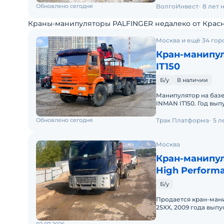
Обновлено сегодня
ВолгоИнвест
8 лет 
Краны-манипуляторы PALFINGER недалеко от Крас
Москва и ещё 34 гор
Кран-манипул
IT150
Б/у
В наличии
Манипулятор на баз
INMAN IT150. Год вып
НДС.Характеристики
Обновлено сегодня
Трак Платформа
5 л
Москва
Кран-манипуля
High Perform
Б/у
Продается кран-мани
25XX, 2009 года вып
состоянии, эксплуат