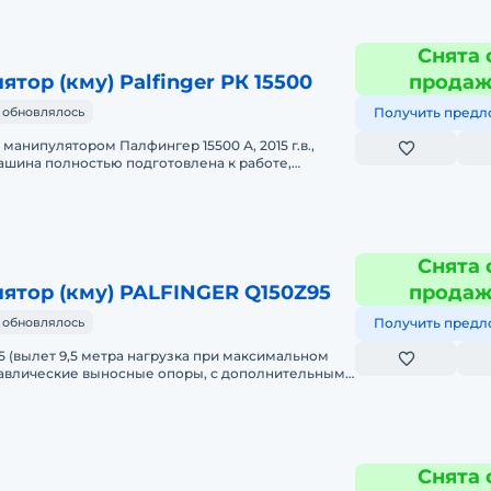
Снята 
тор (кму) Palfinger РК 15500
прода
 обновлялось
Получить предл
 манипулятором Палфингер 15500 А, 2015 г.в.,
машина полностью подготовлена к работе,
перебран 25000 км
Снята 
ятор (кму) PALFINGER Q150Z95
прода
 обновлялось
Получить предл
95 (вылет 9,5 метра нагрузка при максимальном
дравлические выносные опоры, с дополнительным
тра и поворо
Снята 