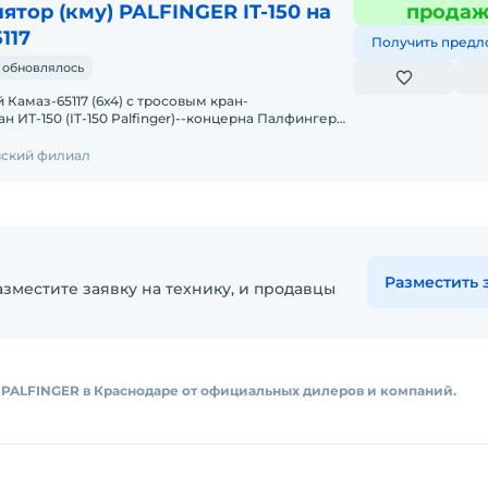
ятор (кму) PALFINGER IT-150 на
прода
117
Получить предл
 обновлялось
Камаз-65117 (6х4) с тросовым кран-
 ИТ-150 (IT-150 Palfinger)--концерна Палфингер
,6т/2,5м и вылетом стр
вский филиал
Разместить 
зместите заявку на технику, и продавцы
 PALFINGER в Краснодаре от официальных дилеров и компаний.