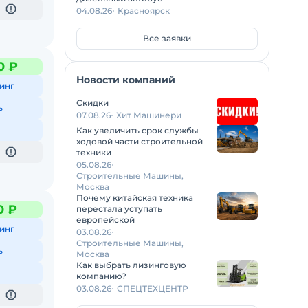
04.08.26
Красноярск
Все заявки
0 ₽
Новости компаний
инг
Скидки
ь
07.08.26
Хит Машинери
Как увеличить срок службы
ходовой части строительной
техники
05.08.26
Строительные Машины,
Москва
Почему китайская техника
0 ₽
перестала уступать
европейской
инг
03.08.26
Строительные Машины,
ь
Москва
Как выбрать лизинговую
компанию?
03.08.26
СПЕЦТЕХЦЕНТР