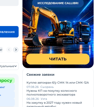
ъявления
alfinger РК 4501
Palfinger РК 6500
Palfinger PK 150002 Performanсе
ктуальные
Свежие заявки
просу
Куплю автокран б/у СМК-14 или СМК-12А
07.08.26
Сызрань
инг
Нужны КП на покупку колесного
полноповоротного экскаватора
ь
06.08.26
Ухта
На закупку в 2027 году нужен новый
дизельный автобус