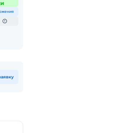
жи
ожения
заявку