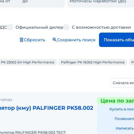
ка от
до
Моточасы наработки (до)
НДС
Официальный дилер
С возможностью доставки
Сбросить
Сохранить поиск
Показать об
r PK 23002-SH High Performance
Palfinger PK 16002 High Performance
P
Сначала а
города
Цена по за
ятор (кму) PALFINGER PK58.002
Купить в лиз
Позвонит
Написать