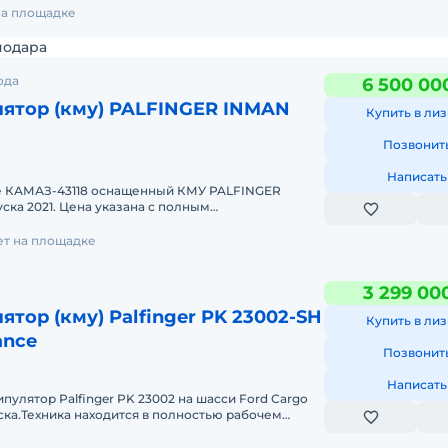
на площадке
нодара
ода
6 500 00
ятор (кму) PALFINGER INMAN
Купить в лиз
Позвонит
Написать
е КАМАЗ-43118 оснащенный КМУ PALFINGER
уска 2021. Цена указана с полным
: Максимальная грузоподъёмность:
ет на площадке
3 299 00
тор (кму) Palfinger PK 23002-SH
Купить в лиз
ance
Позвонит
Написать
пулятор Palfinger PK 23002 на шасси Ford Cargo
уска.Техника находится в полностью рабочем
ировалась бер