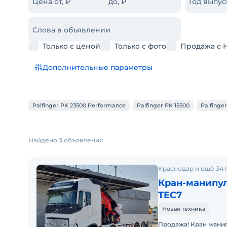
Цена от, ₽
до, ₽
Год выпус
Слова в объявлении
Только с ценой
Только с фото
Продажа с 
Дополнительные параметры
Palfinger PK 23500 Performance
Palfinger РК 15500
Palfinge
Найдено 3 объявления
Краснодар и ещё 34 
Кран-манипул
TEC7
Новая техника
Продажа! Кран манипулятор PALFINGER PK58.002 TEC7