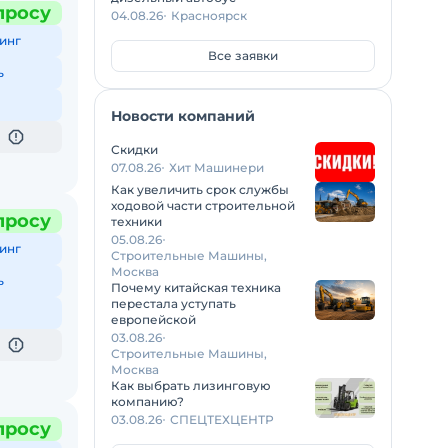
просу
04.08.26
Красноярск
инг
Все заявки
ь
Новости компаний
Скидки
07.08.26
Хит Машинери
Как увеличить срок службы
ходовой части строительной
просу
техники
05.08.26
инг
Строительные Машины,
Москва
ь
Почему китайская техника
перестала уступать
европейской
03.08.26
Строительные Машины,
Москва
Как выбрать лизинговую
компанию?
03.08.26
СПЕЦТЕХЦЕНТР
просу