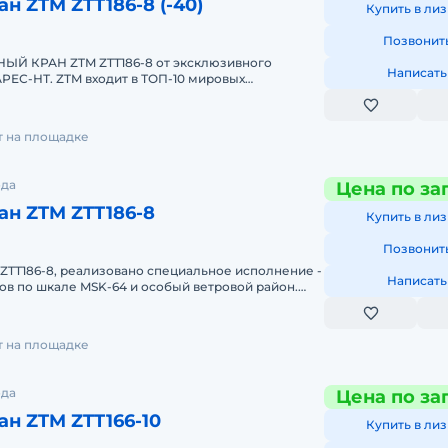
н ZTM ZTT186-8 (-40)
Купить в лиз
Позвонит
Й КРАН ZTM ZTT186-8 от эксклюзивного
Написать
РЕС-НТ. ZTM входит в ТОП-10 мировых
енных кранов. Комплектация крана Z
т на площадке
ода
Цена по за
н ZTM ZTT186-8
Купить в лиз
Позвонит
ZTT186-8, реализовано специальное исполнение -
Написать
ов по шкале MSK-64 и особый ветровой район.
ает к покупке
т на площадке
ода
Цена по за
н ZTM ZTT166-10
Купить в лиз