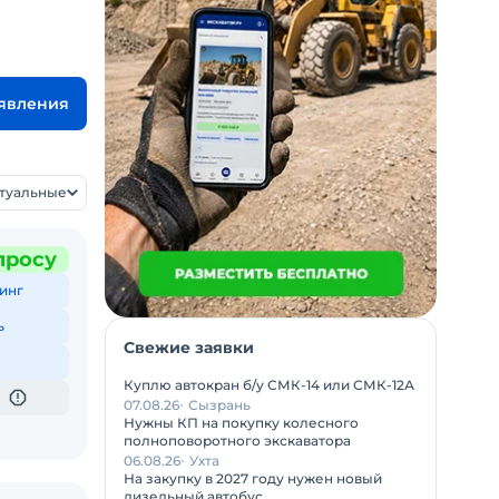
ъявления
ктуальные
просу
инг
ь
Свежие заявки
Куплю автокран б/у СМК-14 или СМК-12А
07.08.26
Сызрань
Нужны КП на покупку колесного
полноповоротного экскаватора
06.08.26
Ухта
На закупку в 2027 году нужен новый
дизельный автобус