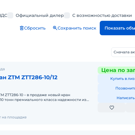
НДС
Официальный дилер
С возможностью доставки
Сбросить
Сохранить поиск
Показать об
Сначала а
ода
Цена по за
н ZTM ZTT286-10/12
Купить в лиз
Позвонит
ZTT286-10 – в продаже новый кран
Написать
10 тонн премиального класса надежности из
полным пакетом сервисных услуг
т на площадке