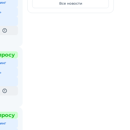
инг
Все новости
ь
просу
инг
ь
просу
инг