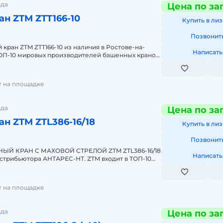
ода
Цена по за
н ZTM ZTT166-10
Купить в лиз
Позвонит
кран ZTM ZTT166-10 из наличия в Ростове-на-
Написать
ТОП-10 мировых производителей башенных кранов.
ает к покупке
т на площадке
ода
Цена по за
н ZTM ZTL386-16/18
Купить в лиз
Позвонит
Й КРАН С МАХОВОЙ СТРЕЛОЙ ZTM ZTL386-16/18
Написать
стрибьютора АНТАРЕС-НТ. ZTM входит в ТОП-10
елей башенных кранов
т на площадке
ода
Цена по за