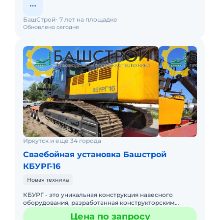
БашСтрой
7 лет на площадке
Обновлено сегодня
Иркутск и ещё 34 города
Сваебойная установка Башстрой
КБУРГ-16
Новая техника
КБУРГ - это уникальная конструкция навесного
оборудования, разработанная конструкторским
отделом ООО «БашСтрой», позволяющая навешивать
Цена по запросу
копрово-бури