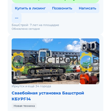
Купить в лизинг
Позвонить
Написать
БашСтрой
7 лет на площадке
Обновлено сегодня
Иркутск и ещё 34 города
Сваебойная установка Башстрой
КБУРГ-14
Новая техника