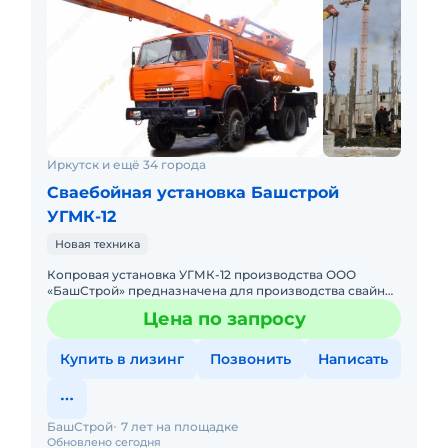
Иркутск и ещё 34 города
Сваебойная установка Башстрой
УГМК-12
Новая техника
Копровая установка УГМК-12 производства ООО
«БашСтрой» предназначена для производства свайных
работ на рассредоточенных объектах, для забивки
Цена по запросу
пробны
Купить в лизинг
Позвонить
Написать
БашСтрой
7 лет на площадке
Обновлено сегодня