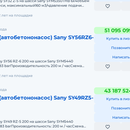
y SY32 Z-5 на шасси Sany SYM5350THB 6x4объем
еси, максимальный160 м3/чдавление подачи
симальное в станда
2 лет на площадке
рода
51 095 09
(автобетононасос) Sany SY56RZ6-
Купить в лиз
Позвонит
Написать
y SY56 RZ-6 200 на шасси Sany SYM5440
3 barПроизводительность 200 м / часСхема
та подачи 56 мобъем пода
2 лет на площадке
рода
43 187 52
(автобетононасос) Sany SY49RZ5-
Купить в лиз
Позвонит
Написать
y SY49 RZ-5 200 на шасси Sany SYM5440
83 barПроизводительность: 200 м / часСхема