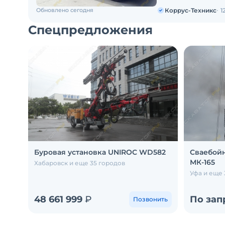
стрелы RZМакс, высо
Обновлено сегодня
Коррус-Техникс
1
Спецпредложения
Буровая установка UNIROC WD582
Сваебой
МК-165
Хабаровск и еще 35 городов
Уфа и еще 
48 661 999
₽
По зап
Позвонить