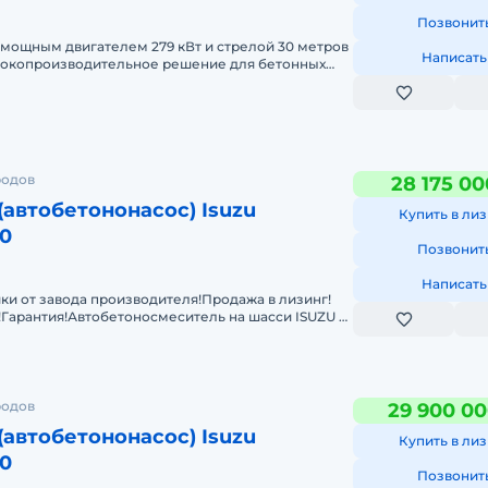
Позвонит
с мощным двигателем 279 кВт и стрелой 30 метров
Написать
ысокопроизводительное решение для бетонных
размеры
родов
28 175 00
(автобетононасос) Isuzu
Купить в лиз
0
Позвонит
Написать
ки от завода производителя!Продажа в лизинг!
!Гарантия!Автобетоносмеситель на шасси ISUZU с
8×4Хар
родов
29 900 00
(автобетононасос) Isuzu
Купить в лиз
0
Позвонит