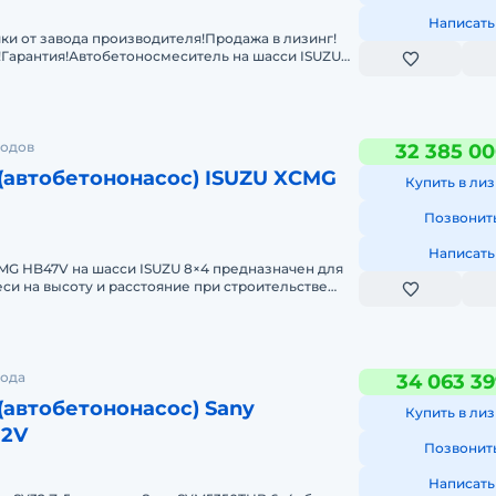
Написать
ки от завода производителя!Продажа в лизинг!
!Гарантия!Автобетоносмеситель на шасси ISUZU
ьной ст
родов
32 385 00
(автобетононасос) ISUZU XCMG
Купить в лиз
Позвонит
Написать
MG HB47V на шасси ISUZU 8×4 предназначен для
си на высоту и расстояние при строительстве
х и промыш
рода
34 063 39
(автобетононасос) Sany
Купить в лиз
32V
Позвонит
Написать