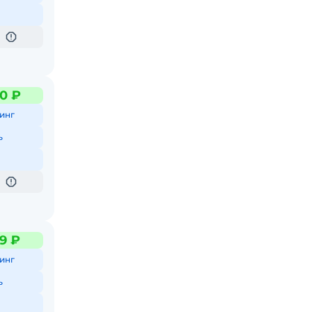
0 ₽
инг
ь
9 ₽
инг
ь