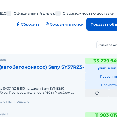
НДС
Официальный дилер
С возможностью доставки
Сбросить
Сохранить поиск
Показать об
Сначала а
рода
35 279 94
(автобетононасос) Sany SY37RZ5-
Купить в лиз
Позвонит
Написать
y SY37 RZ-5 160 на шасси Sany SYM5350
0 barПроизводительность 160 м / часСхема
сота подачи 36,5 мобъем
2 лет на площадке
родов
11 983 01