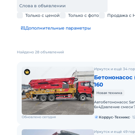
Слова в объявлении
Только с ценой
Только с фото
Продажа с 
Дополнительные параметры
Найдено 28 объявлений
Иркутск и ещё 34 го
Бетононасос 
160
Новая техника
Автобетононасос San
6x4Давление смеси 7
стрелы RZ/5Макс, вы
Обновлено сегодня
Коррус-Техникс
1
Иркутск и ещё 49 го