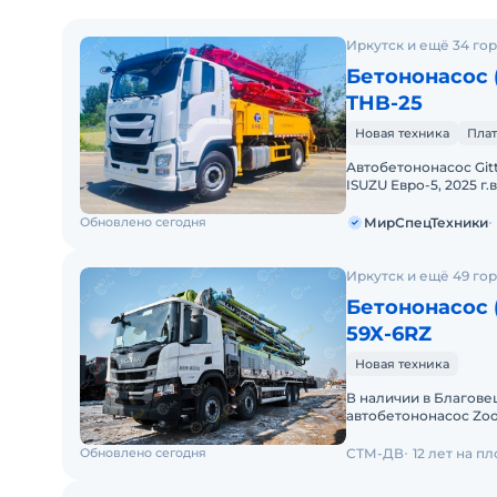
Иркутск и ещё 34 го
Бетононасос 
THB-25
Новая техника
Плат
Автобетононасос Git
ISUZU Евро-5, 2025 
НДС.Бетоноподающа
Обновлено сегодня
МирСпецТехники
Иркутск и ещё 49 го
Бетононасос 
59Х-6RZ
Новая техника
В наличии в Благовещ
автобетононасос Zoo
59 м.Цена с НДС и у
Обновлено сегодня
СТМ-ДВ
12 лет на п