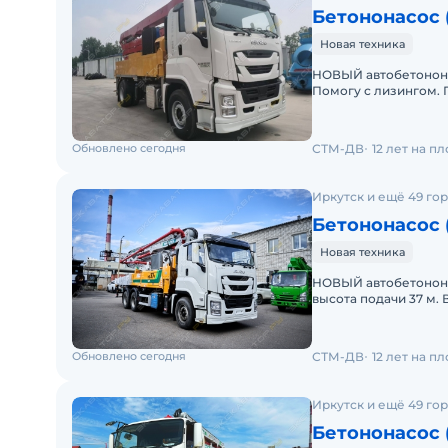
Бетононасос 
Новая техника
НОВЫЙ автобетононас
Помогу с лизингом. Г
утилизационным сбор
Обновлено сегодня
СТМ-ДВ
12 лет на п
Иркутск и ещё 49 го
Бетононасос 
Новая техника
НОВЫЙ автобетононас
высота подачи 37 м.
На технику оформля
Обновлено сегодня
СТМ-ДВ
12 лет на п
Иркутск и ещё 49 го
Бетононасос 