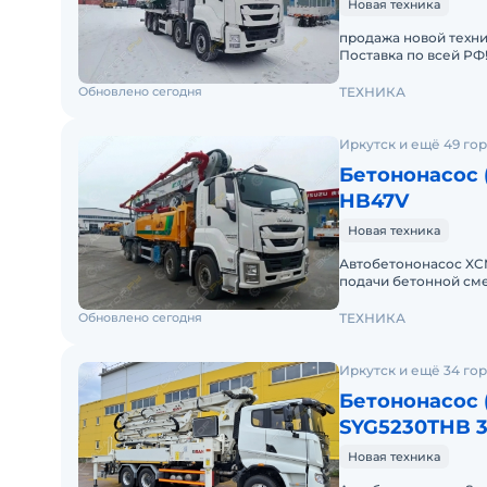
Новая техника
продажа новой техни
Поставка по всей РФ
8×4 с распределител
Обновлено сегодня
ТЕХНИКА
Иркутск и ещё 49 го
Бетононасос 
HB47V
Новая техника
Автобетононасос XC
подачи бетонной сме
жилых, коммерчески
Обновлено сегодня
ТЕХНИКА
Иркутск и ещё 34 го
Бетононасос 
SYG5230THB 
Новая техника