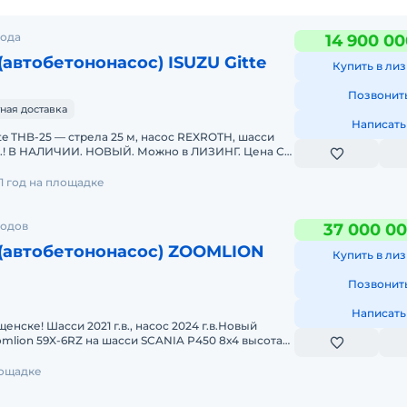
рода
14 900 00
(автобетононасос) ISUZU Gitte
Купить в лиз
Позвонит
ная доставка
Написать
te THB-25 — стрела 25 м, насос REXROTH, шасси
г.в.! В НАЛИЧИИ. НОВЫЙ. Можно в ЛИЗИНГ. Цена С
я сист
1 год на площадке
родов
37 000 00
(автобетононасос) ZOOMLION
Купить в лиз
Позвонит
Написать
енске! Шасси 2021 г.в., насос 2024 г.в.Новый
mlion 59X-6RZ на шасси SCANIA P450 8х4 высота
тилизационн
лощадке