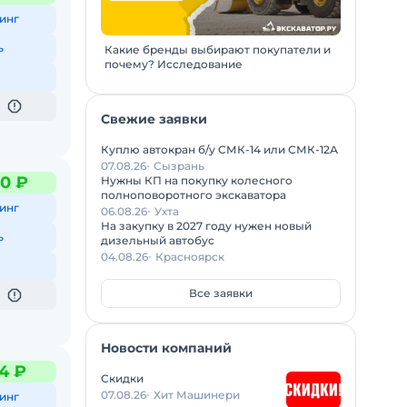
инг
ь
Какие бренды выбирают покупатели и
почему? Исследование
Свежие заявки
Куплю автокран б/у СМК-14 или СМК-12А
07.08.26
Сызрань
0 ₽
Нужны КП на покупку колесного
полноповоротного экскаватора
инг
06.08.26
Ухта
На закупку в 2027 году нужен новый
ь
дизельный автобус
04.08.26
Красноярск
Все заявки
Новости компаний
4 ₽
Скидки
07.08.26
Хит Машинери
инг