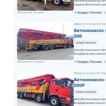
Автобетононасос San
подачи бетонной см
бетонной смеси, мак
Обновлено сегодня
Коррус-Техникс
1
Иркутск и ещё 34 го
Бетононасос 
200
Новая техника
Автобетононасос San
8x4Давление смеси 8
стрелы RZМакс, высо
Обновлено сегодня
Коррус-Техникс
1
Иркутск и ещё 34 го
Бетононасос 
200F
Новая техника
Автобетононасос San
8x4Давление смеси: 