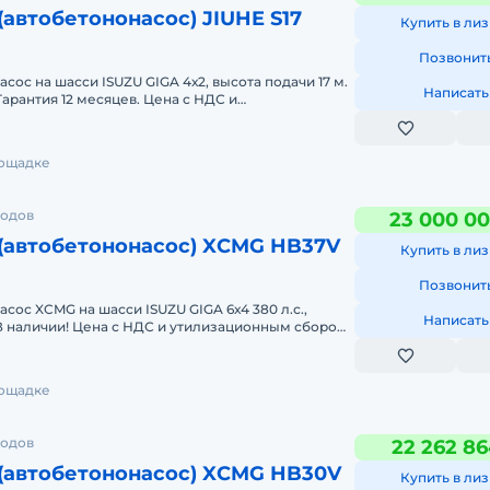
(автобетононасос) JIUHE S17
Купить в лиз
Позвонит
ос на шасси ISUZU GIGA 4х2, высота подачи 17 м.
Написать
арантия 12 месяцев. Цена с НДС и
ом! Гарантия 12 месяц
лощадке
родов
23 000 00
(автобетононасос) XCMG HB37V
Купить в лиз
Позвонит
ос XCMG на шасси ISUZU GIGA 6х4 380 л.с.,
Написать
 В наличии! Цена с НДС и утилизационным сбором !
ется полный па
лощадке
родов
22 262 86
(автобетононасос) XCMG HB30V
Купить в лиз