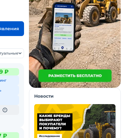
ъявления
ктуальные
9 ₽
инг
ь
Новости
7 ₽