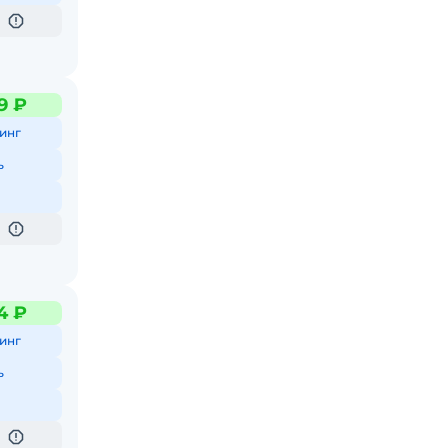
9 ₽
инг
ь
4 ₽
инг
ь