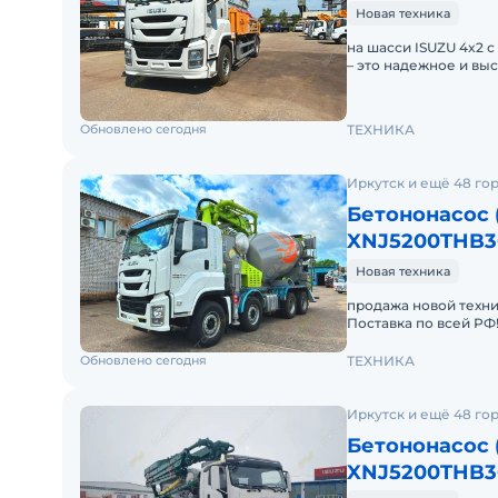
Новая техника
на шасси ISUZU 4x2 
– это надежное и в
работ. Компактные 
Обновлено сегодня
ТЕХНИКА
Иркутск и ещё 48 го
Бетононасос 
XNJ5200THB3
Новая техника
продажа новой техни
Поставка по всей РФ
колёсной формулой 
Обновлено сегодня
ТЕХНИКА
Иркутск и ещё 48 го
Бетононасос 
XNJ5200THB3