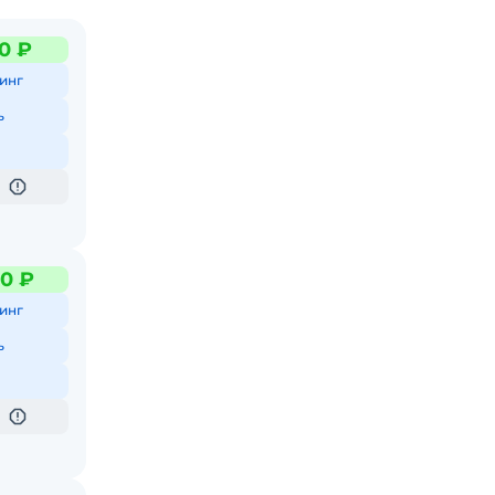
0 ₽
инг
ь
0 ₽
инг
ь