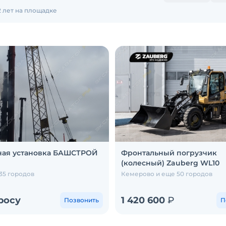
та подачи 48,6 мобъем
2 лет на площадке
ная установка БАШСТРОЙ
Фронтальный погрузчик
(колесный) Zauberg WL10
35 городов
Кемерово и еще 50 городов
росу
1 420 600
₽
Позвонить
П