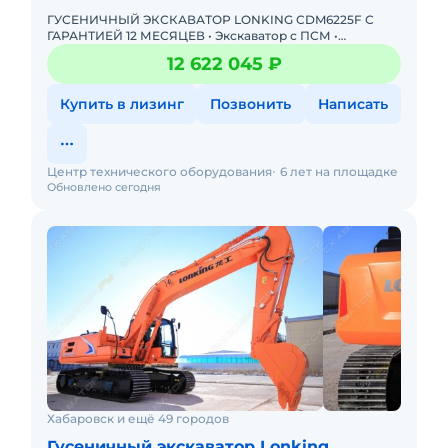
ГУСЕНИЧНЫЙ ЭКСКАВАТОР LONKING CDM6225F С
ГАРАНТИЕЙ 12 МЕСЯЦЕВ • Экскаватор с ПСМ •
Доступна покупка в лизинг! Одобрение онлайн за 15
12 622 045 ₽
минут Полная предп
Купить в лизинг
Позвонить
Написать
Центр технического оборудования
6 лет на площадке
Обновлено сегодня
Хабаровск и ещё 49 городов
Гусеничный экскаватор Lonking