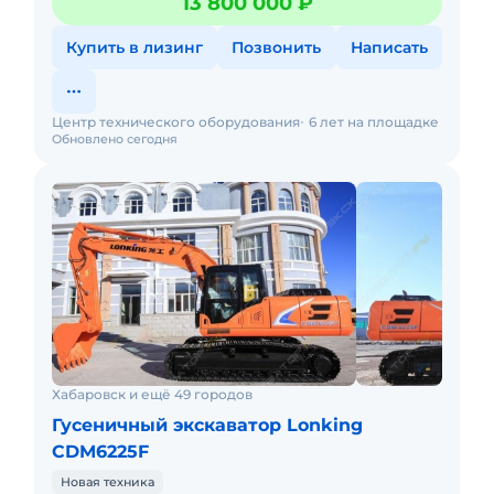
13 800 000 ₽
минут Полная предпр
Купить в лизинг
Позвонить
Написать
Центр технического оборудования
6 лет на площадке
Обновлено сегодня
Хабаровск и ещё 49 городов
Гусеничный экскаватор Lonking
CDM6225F
Новая техника