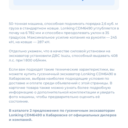
50-тонная машина, способная поднимать порядка 2,6 куб. м
груза в стандартном ковше. Lonking CDM6490 углубляется в
почву на 6 782 мм и способен преодолевать уклон в 35
градусов. Максимальное усилие копания на рукояти — 245
кН, на ковше — 287 кН.
Отдельно укажем, что в качестве силовой установки на
экскаватор установили ДВС Isuzu, способный выдавать 408
л.с. при 1 800 об/мин.
Если вам подходят такие технические характеристики, вы
можете купить гусеничный экскаватор Lonking CDM6490 в
Хабаровске, выбрав наиболее подходящие условия по
доставке и оплате среди объявлений с этой страницы. В
карточке товара также можно узнать более подробную
информацию о дополнительной комплектации и увидеть
фото машины, чтобы предварительно оценить её
состояние.
В каталоге 2 предложения по гусеничным экскаваторам
Lonking CDM6490 в Хабаровске от официальных дилеров
и компаний.