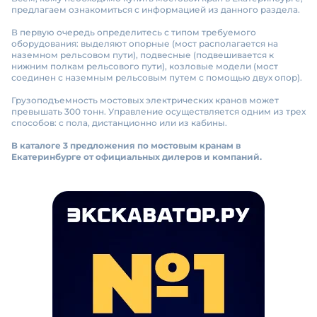
предлагаем ознакомиться с информацией из данного раздела.
В первую очередь определитесь с типом требуемого
оборудования: выделяют опорные (мост располагается на
наземном рельсовом пути), подвесные (подвешивается к
нижним полкам рельсового пути), козловые модели (мост
соединен с наземным рельсовым путем с помощью двух опор).
Грузоподъемность мостовых электрических кранов может
превышать 300 тонн. Управление осуществляется одним из трех
способов: с пола, дистанционно или из кабины.
В каталоге 3 предложения по мостовым кранам в
Екатеринбурге от официальных дилеров и компаний.