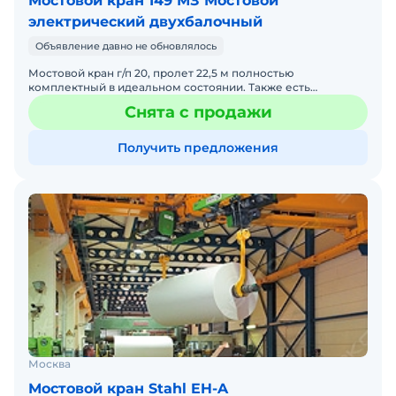
Мостовой кран 149 МЗ Мостовой
электрический двухбалочный
Объявление давно не обновлялось
Мостовой кран г/п 20, пролет 22,5 м полностью
комплектный в идеальном состоянии. Также есть
мостовые краны других пролетов и г/п. Фото и паспорт по
Снята с продажи
запросу.
Получить предложения
Москва
Мостовой кран Stahl EH-A