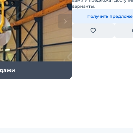
вами и предложат доступн
варианты.
Получить предлож
одажи