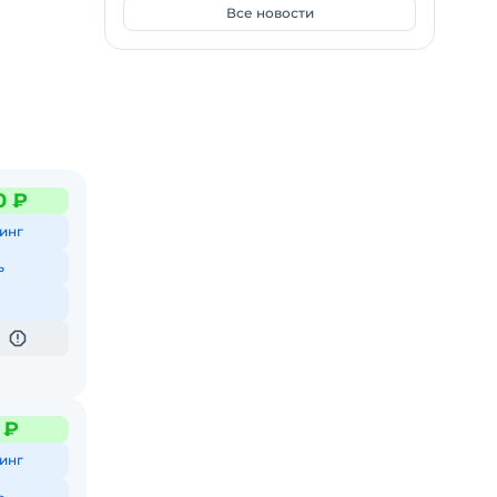
Все новости
0 ₽
инг
ь
 ₽
инг
ь