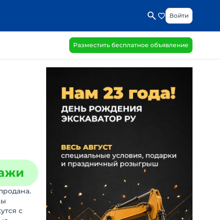
Войти
Разместить бесплатное объявление
дажи
продана.
цы
утся с