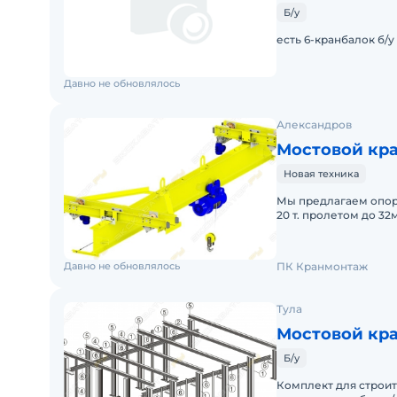
Б/у
есть 6-кранбалок б/у
Давно не обновлялось
Александров
Мостовой кра
Новая техника
Мы предлагаем опор
20 т. пролетом до 32
Готова к эксплуатаци
Давно не обновлялось
ПК Кранмонтаж
Тула
Мостовой кра
Б/у
Комплект для строите