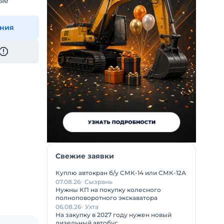
ые
ения
Свежие заявки
Куплю автокран б/у СМК-14 или СМК-12А
07.08.26
Сызрань
Нужны КП на покупку колесного
полноповоротного экскаватора
06.08.26
Ухта
На закупку в 2027 году нужен новый
дизельный автобус