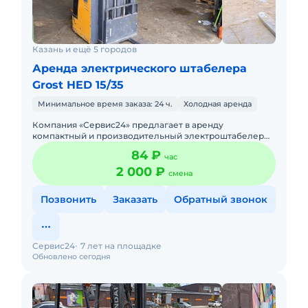
Казань и ещё 5 городов
Аренда электрического штабелера
Grost HED 15/35
Минимальное время заказа: 24 ч.
Холодная аренда
Компания «Сервис24» предлагает в аренду
компактный и производительный электроштабелер
GROST HED 15/35 без оператора. Техника находится в
84 ₽
час
идеальном т
2 000 ₽
смена
Позвонить
Заказать
Обратный звонок
Сервис24
7 лет на площадке
Обновлено сегодня