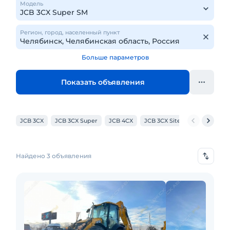
Модель
Регион, город, населенный пункт
Больше параметров
Показать объявления
JCB 3CX
JCB 3CX Super
JCB 4CX
JCB 3CX Sitemaster
JCB 
Найдено 3 объявления