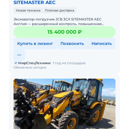
SITEMASTER AEC
Новая техника
Платная доставка
Экскаватор-погрузчик JCB 3CX SITEMASTER AEC
Англия — расширенный контроль, повышенная
эффективность на объекте! Новый. Можно в лизинг.
15 400 000 ₽
Цена С НДС.Полная д
Купить в лизинг
Позвонить
Написать
МирСпецТехники
1 год на площадке
Обновлено сегодня