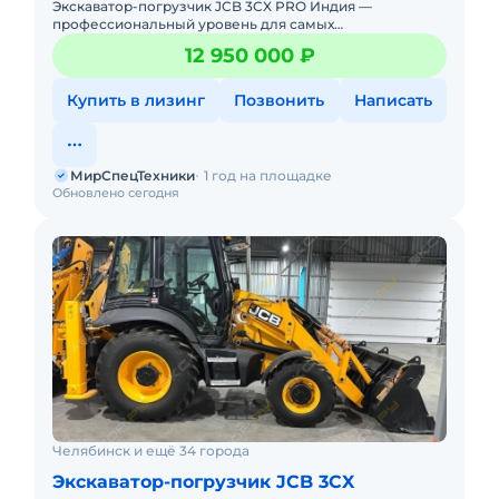
Экскаватор-погрузчик JCB 3CX PRO Индия —
профессиональный уровень для самых
требовательных задач! Новый. Можно в лизинг. Цена С
12 950 000 ₽
НДС.Полная документация. Д
Купить в лизинг
Позвонить
Написать
МирСпецТехники
1 год на площадке
Обновлено сегодня
Челябинск и ещё 34 города
Экскаватор-погрузчик JCB 3CX