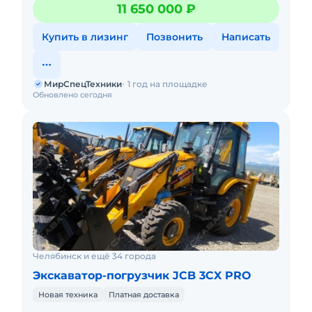
ежедневной работы! Новый. Можно в лизинг. Цена С
11 650 000 ₽
НДС.Полная доку
Купить в лизинг
Позвонить
Написать
МирСпецТехники
1 год на площадке
Обновлено сегодня
Челябинск и ещё 34 города
Экскаватор-погрузчик JCB 3CX PRO
Новая техника
Платная доставка