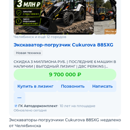
Челябинск и ещё 12 городов
Экскаватор-погрузчик Cukurova 885XG
Новая техника
СКИДКА 3 МИЛЛИОНА РУБ. | ПОСЛЕДНИЕ 6 МАШИН В
НАЛИЧИИ | ВЫГОДНЫЙ ЛИЗИНГ | ДВС PERKINS |
Трансмиссия Carraro | 2 года или 2000 м-ч |
9 700 000 ₽
ОПЛАЧЕННЫЙ НДС | АДК - официа
Купить в лизинг
Позвонить
Написать
ГК Автодоркомплект
10 лет на площадке
Обновлено сегодня
Экскаваторы-погрузчики Cukurova 885XG недалеко
от Челябинска