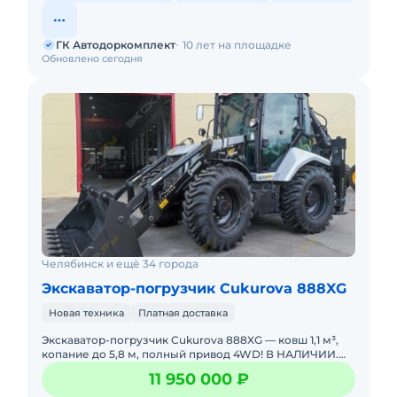
ГК Автодоркомплект
10 лет на площадке
Обновлено сегодня
Челябинск и ещё 34 города
Экскаватор-погрузчик Cukurova 888XG
Новая техника
Платная доставка
Экскаватор-погрузчик Cukurova 888XG — ковш 1,1 м³,
копание до 5,8 м, полный привод 4WD! В НАЛИЧИИ.
НОВЫЙ. Можно в ЛИЗИНГ. Цена С НДС.Основные
11 950 000 ₽
параме