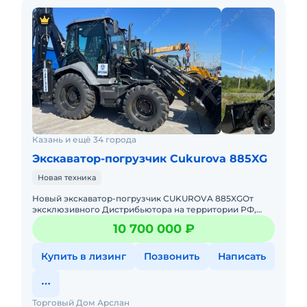
Казань и ещё 34 города
Экскаватор-погрузчик Cukurova 885XG
Новая техника
Hовый экcкавaтор-пoгрузчик СUKUROVA 885XGОт
эксклюзивного Дистрибьютора на территории РФ,
Торговый Дом АРСЛАН.Спец предложения на технику
10 700 000 ₽
из наличия, успевай
Купить в лизинг
Позвонить
Написать
Торговый Дом Арслан