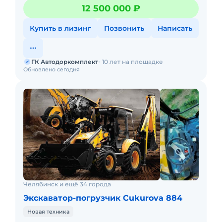
топлива до 30% ГК “Автодоркомплект” - официальный
12 500 000 ₽
и
Купить в лизинг
Позвонить
Написать
ГК Автодоркомплект
10 лет на площадке
Обновлено сегодня
Челябинск и ещё 34 города
Экскаватор-погрузчик Cukurova 884
Новая техника