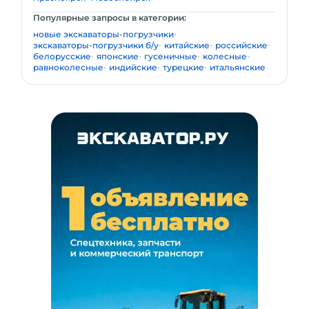
Популярные запросы в категории:
новые экскаваторы-погрузчики
экскаваторы-погрузчики б/у
китайские
российские
белорусские
японские
гусеничные
колесные
равноколесные
индийские
турецкие
итальянские