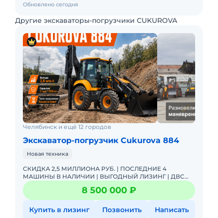
Обновлено сегодня
Другие экскаваторы-погрузчики CUKUROVA
Челябинск и ещё 12 городов
Экскаватор-погрузчик Cukurova 884
Новая техника
СКИДКА 2,5 МИЛЛИОНА РУБ. | ПОСЛЕДНИЕ 4
МАШИНЫ В НАЛИЧИИ | ВЫГОДНЫЙ ЛИЗИНГ | ДВС
PERKINS | Трансмиссия ZF | 2 года или 2000 м-ч |
8 500 000 ₽
ОПЛАЧЕННЫЙ НДС | АДК - официаль
Купить в лизинг
Позвонить
Написать