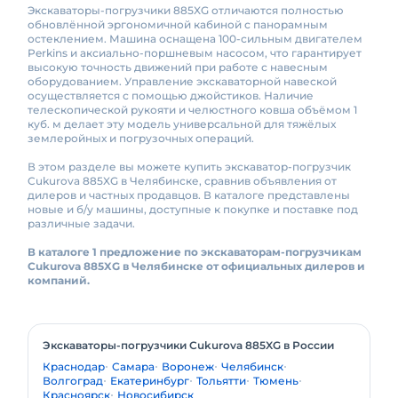
Экскаваторы-погрузчики 885XG отличаются полностью
обновлённой эргономичной кабиной с панорамным
остеклением. Машина оснащена 100-сильным двигателем
Perkins и аксиально-поршневым насосом, что гарантирует
высокую точность движений при работе с навесным
оборудованием. Управление экскаваторной навеской
осуществляется с помощью джойстиков. Наличие
телескопической рукояти и челюстного ковша объёмом 1
куб. м делает эту модель универсальной для тяжёлых
землеройных и погрузочных операций.
В этом разделе вы можете купить экскаватор-погрузчик
Cukurova 885XG в Челябинске, сравнив объявления от
дилеров и частных продавцов. В каталоге представлены
новые и б/у машины, доступные к покупке и поставке под
различные задачи.
В каталоге 1 предложение по экскаваторам-погрузчикам
Cukurova 885XG в Челябинске от официальных дилеров и
компаний.
Экскаваторы-погрузчики Cukurova 885XG в России
Краснодар
Самара
Воронеж
Челябинск
Волгоград
Екатеринбург
Тольятти
Тюмень
Красноярск
Новосибирск