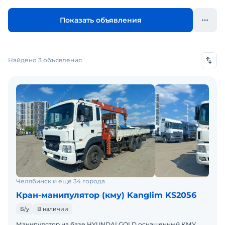
Показать объявления
Найдено 3 объявления
Челябинск и ещё 34 города
Кран-манипулятор (кму) Kanglim KS2056
Б/у
В наличии
Манипулятор на базе HYUNDAI GOLD оснащенный КМУ