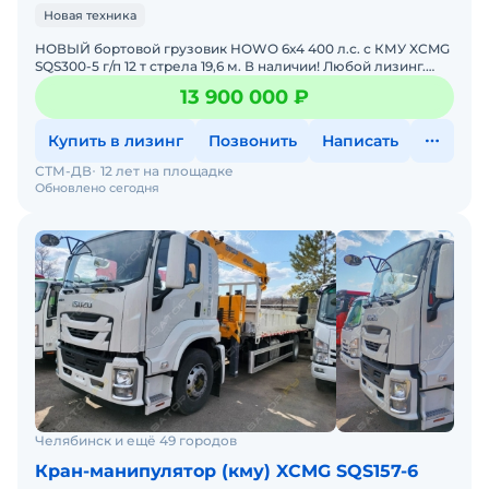
Новая техника
НОВЫЙ бортовой грузовик HOWO 6х4 400 л.с. с КМУ XCMG
SQS300-5 г/п 12 т стрела 19,6 м. В наличии! Любой лизинг.
Гарантия 12 месяцев. Доставка к вашему объекту(
13 900 000 ₽
Купить в лизинг
Позвонить
Написать
СТМ-ДВ
12 лет на площадке
Обновлено сегодня
Челябинск и ещё 49 городов
Кран-манипулятор (кму) XCMG SQS157-6