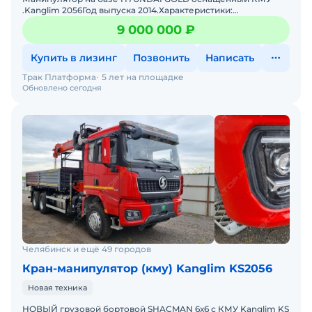
.Kanglim 2056Год выпуска 2014.Характеристики:
Максимальная грузоподъёмность: 7 500 кг (на
9 000 000 ₽
минимальном вылете &md
Купить в лизинг
Позвонить
Написать
Трак Платформа
5 лет на площадке
Обновлено сегодня
Челябинск и ещё 49 городов
Кран-манипулятор (кму) Kanglim KS2056
Новая техника
НОВЫЙ грузовой бортовой SHACMAN 6х6 с КМУ Kanglim KS