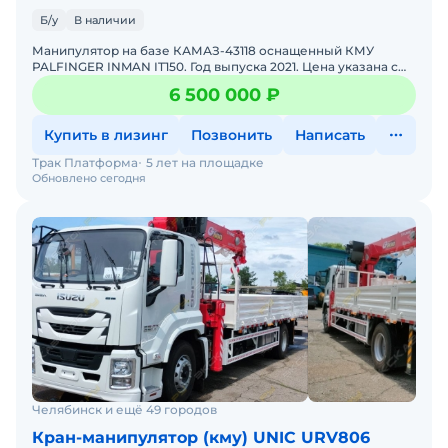
Б/у
В наличии
Манипулятор на базе КАМАЗ-43118 оснащенный КМУ
PALFINGER INMAN IT150. Год выпуска 2021. Цена указана с
полным НДС.Характеристики: Максимальная
6 500 000 ₽
грузоподъёмность:
Купить в лизинг
Позвонить
Написать
Трак Платформа
5 лет на площадке
Обновлено сегодня
Челябинск и ещё 49 городов
Кран-манипулятор (кму) UNIC URV806