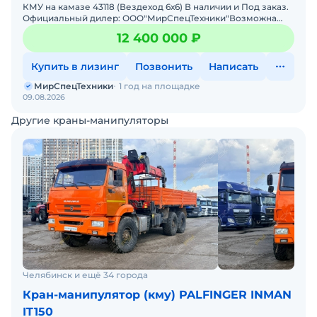
КМУ на камазе 43118 (Вездеход 6х6) В наличии и Под заказ.
Официальный дилер: ООО"МирСпецТехники"Возможна
продажа в лизинг. Заводская гарантия. Доставка по РФ. Ц
12 400 000 ₽
Купить в лизинг
Позвонить
Написать
МирСпецТехники
1 год на площадке
09.08.2026
Другие краны-манипуляторы
Челябинск и ещё 34 города
Кран-манипулятор (кму) PALFINGER INMAN
IT150