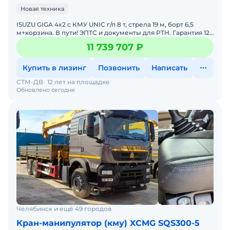
Новая техника
ISUZU GIGA 4x2 с КМУ UNIC г/п 8 т, стрела 19 м, борт 6,5
м+корзина. В пути! ЭПТС и документы для РТН. Гарантия 12
месяцев. Любой лизинг. Запасные части. Доставк
11 739 707 ₽
Купить в лизинг
Позвонить
Написать
СТМ-ДВ
12 лет на площадке
Обновлено сегодня
Челябинск и ещё 49 городов
Кран-манипулятор (кму) XCMG SQS300-5