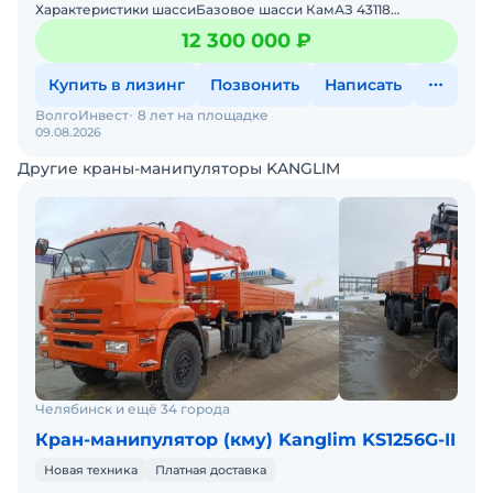
Характеристики шассиБазовое шасси КамАЗ 43118
(6х6)Модель двигателя КамАЗ 740.705-300 (Евро-5)Тип
12 300 000 ₽
двигателя Ди
Купить в лизинг
Позвонить
Написать
ВолгоИнвест
8 лет на площадке
09.08.2026
Другие краны-манипуляторы KANGLIM
Челябинск и ещё 34 города
Кран-манипулятор (кму) Kanglim KS1256G-II
Новая техника
Платная доставка