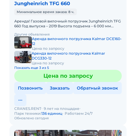
Jungheinrich TFG 660
Минимальное время заказа: 8 ч.
Аренда! Газовой вилочный погрузчик Jungheinrich TFG
660 Год выпуска – 2019 Высота подъема – 6 000 мм
Длина вил – 2 400 мм С механизмом бокового
Другие объявления
смещения
Аренда вилочного погрузчика Kalmar DCE160-
12
Цена по запросу
Аренда вилочного погрузчика Kalmar
DCG330-12
Цена по запросу
Показать еще 3 из 5
Цена по запросу
Позвонить
Заказать
Обратный звонок
CRANES.RENT
9 лет на площадке
Парк техники:
136 единиц
Работаем 24/7
Обновлено сегодня