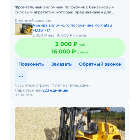
Фронтальный вилочный погрузчик с бензиновым
силовым агрегатом, который предназначен для
выполнения разного рода складских операций. К его
Другие объявления
особенностям относятся
Аренда вилочного погрузчика Komatsu
FD30T-17
2 000 ₽ час
16 000 ₽ смена
2 000 ₽
час
16 000 ₽
смена
Позвонить
Заказать
Обратный звонок
Стройтехнотранс
7 лет на площадке
Парк техники:
223 единицы
07.08.2026