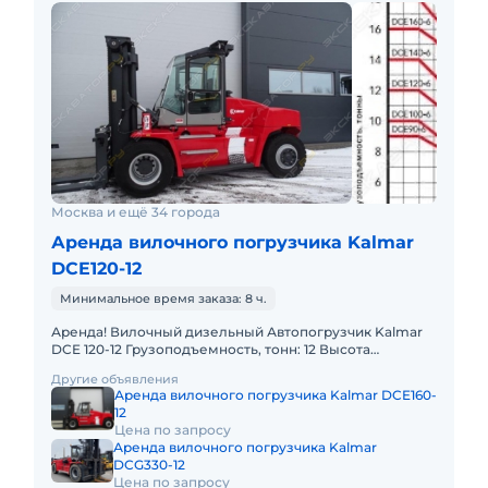
Москва и ещё 34 города
Аренда вилочного погрузчика Kalmar
DCE120-12
Минимальное время заказа: 8 ч.
Аренда! Вилочный дизельный Автопогрузчик Kalmar
DCE 120-12 Грузоподъемность, тонн: 12 Высота
подъема, м: 5.5 Тип двигателя: Дизель
Другие объявления
Грузоподъемность стрелы
Аренда вилочного погрузчика Kalmar DCE160-
12
Цена по запросу
Аренда вилочного погрузчика Kalmar
DCG330-12
Цена по запросу