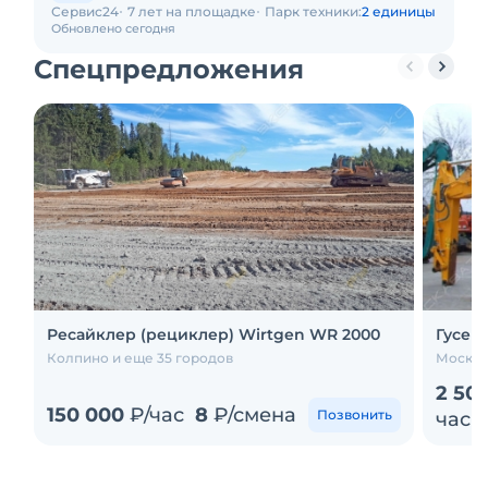
Сервис24
7 лет на площадке
Парк техники:
2 единицы
Обновлено сегодня
Спецпредложения
Ресайклер (рециклер) Wirtgen WR 2000
Гусен
Колпино и еще 35 городов
Москва
2 50
150 000
₽/час
8
₽/смена
Позвонить
час