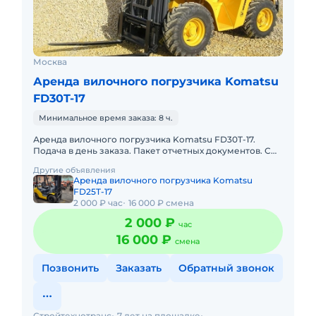
Москва
Аренда вилочного погрузчика Komatsu
FD30T-17
Минимальное время заказа: 8 ч.
Аренда вилочного погрузчика Komatsu FD30T-17.
Подача в день заказа. Пакет отчетных документов. С
оператором. Топливо включено в стоимость.
Другие объявления
Долгосрочная аренда.
Аренда вилочного погрузчика Komatsu
FD25T-17
2 000 ₽ час
16 000 ₽ смена
2 000 ₽
час
16 000 ₽
смена
Позвонить
Заказать
Обратный звонок
Стройтехнотранс
7 лет на площадке