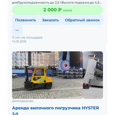
дняГрузоподъемность до 2,5 тВысота подъема до 4,5
мВид топлива газ/бензин/дизель (на выбор)Условия-
2 000 ₽
смена
предоплата.
Позвонить
Заказать
Обратный звонок
11 лет на площадке
14.05.2026
Домодедово
Аренда вилочного погрузчика HYSTER
3.0