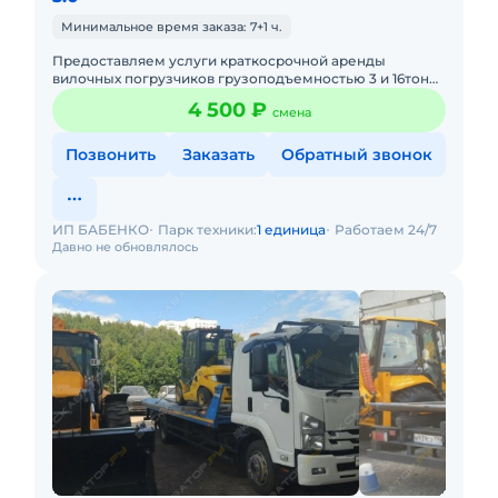
Минимальное время заказа: 7+1 ч.
Предоставляем услуги краткосрочной аренды
вилочных погрузчиков грузоподъемностью 3 и 16тонн.
Оперативно осуществляем доставку техники на Ваш
4 500 ₽
смена
объект. Качественно
Позвонить
Заказать
Обратный звонок
ИП БАБЕНКО
Парк техники:
1 единица
Работаем 24/7
Давно не обновлялось