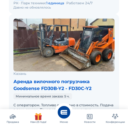
РК
Парк техники:
1 единица
Работаем 24/7
Давно не обновлялось
Казань
Аренда вилочного погрузчика
Goodsense FD30B-Y2 - FD30C-Y2
Минимальное время заказа: 5 ч.
С оператором. Топливо включено в стоимость. Подача
в день заказа. Пакет отчетных документов.
1 000 ₽
час
Продажа
Нам 23 года!
Меню
Новости
Конференции
5 000 ₽
смена