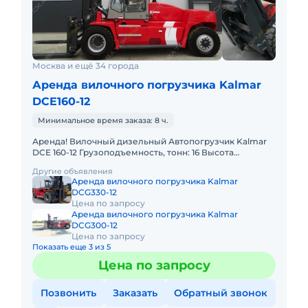
Москва и ещё 34 города
Аренда вилочного погрузчика Kalmar
DCE160-12
Минимальное время заказа: 8 ч.
Аренда! Вилочный дизельный Автопогрузчик Kalmar
DCE 160-12 Грузоподъемность, тонн: 16 Высота
подъема, м: 5.5 Тип двигателя: Дизель
Другие объявления
Грузоподъемность стрелы
Аренда вилочного погрузчика Kalmar
DCG330-12
Цена по запросу
Аренда вилочного погрузчика Kalmar
DCG300-12
Цена по запросу
Показать еще 3 из 5
Цена по запросу
Позвонить
Заказать
Обратный звонок