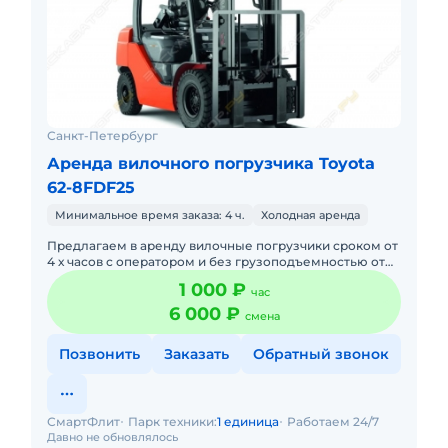
Санкт-Петербург
Аренда вилочного погрузчика Toyota
62-8FDF25
Минимальное время заказа: 4 ч.
Холодная аренда
Предлагаем в аренду вилочные погрузчики сроком от
4 х часов с оператором и без грузоподъемностью от
1,5 тонны до 6 тон. При аренде на длительный срок
1 000 ₽
час
скидки!
6 000 ₽
смена
Позвонить
Заказать
Обратный звонок
СмартФлит
Парк техники:
1 единица
Работаем 24/7
Давно не обновлялось