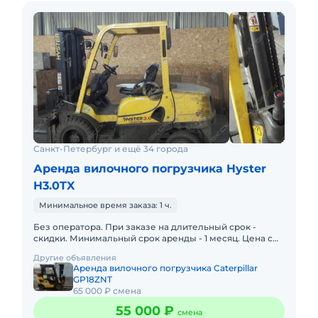
Санкт-Петербург и ещё 34 города
Аренда вилочного погрузчика Hyster
H3.0TX
Минимальное время заказа: 1 ч.
Без оператора. При заказе на длительный срок -
скидки. Минимальный срок аренды - 1 месяц. Цена с
учетом НДС. Цена указана за 1 месяц. Оборудование
Другие объявления
зарегистриров
Аренда вилочного погрузчика Caterpillar
GP18ZNT
65 000 ₽ смена
55 000 ₽
смена