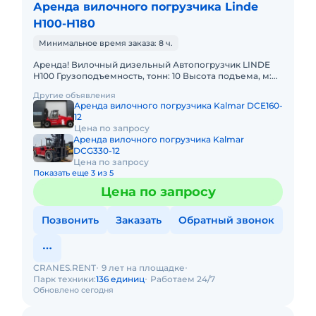
Аренда вилочного погрузчика Linde
H100-H180
Минимальное время заказа: 8 ч.
Аренда! Вилочный дизельный Автопогрузчик LINDE
H100 Грузоподъемность, тонн: 10 Высота подъема, м:
5.5 Тип двигателя: Дизель Грузоподъемность стрелы,
Другие объявления
тонн:
Аренда вилочного погрузчика Kalmar DCE160-
12
Цена по запросу
Аренда вилочного погрузчика Kalmar
DCG330-12
Цена по запросу
Показать еще 3 из 5
Цена по запросу
Позвонить
Заказать
Обратный звонок
CRANES.RENT
9 лет на площадке
Парк техники:
136 единиц
Работаем 24/7
Обновлено сегодня