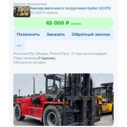
Минимальный срок аренды - 1 месяц.Цена с учетом
Другие объявления
НДС, указана за 1 м
Аренда вилочного погрузчика Hyster H3.0TX
55 000 ₽ смена
65 000 ₽
смена
Позвонить
Заказать
Обратный звонок
Роктрак Рус (бывш. Рокла Рус)
2 года на площадке
Парк техники:
7 единиц
Обновлено сегодня