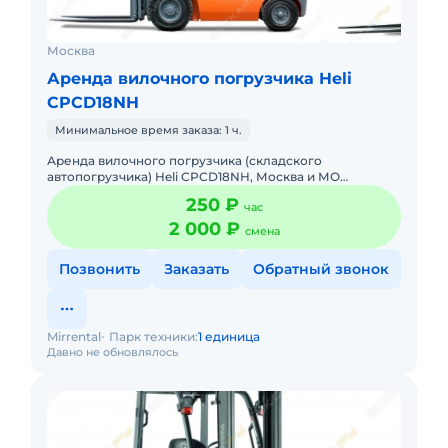
Москва
Аренда вилочного погрузчика Heli
CPCD18NH
Минимальное время заказа: 1 ч.
Аренда вилочного погрузчика (складского
автопогрузчика) Heli CPCD18NH, Москва и МО
Предлагаем широкий ассортимент современной
250 ₽
час
складской техники Heli и Wecan, о
2 000 ₽
смена
Позвонить
Заказать
Обратный звонок
Mirrental
Парк техники:
1 единица
Давно не обновлялось