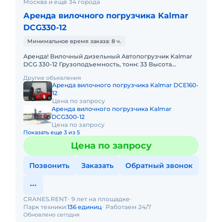
Москва и ещё 34 города
Аренда вилочного погрузчика Kalmar
DCG330-12
Минимальное время заказа: 8 ч.
Аренда! Вилочный дизельный Автопогрузчик Kalmar
DCG 330-12 Грузоподъемность, тонн: 33 Высота
подъема, м: 5.5 Тип двигателя: Дизель
Другие объявления
Грузоподъемность стрелы
Аренда вилочного погрузчика Kalmar DCE160-
12
Цена по запросу
Аренда вилочного погрузчика Kalmar
DCG300-12
Цена по запросу
Показать еще 3 из 5
Цена по запросу
Позвонить
Заказать
Обратный звонок
CRANES.RENT
9 лет на площадке
Парк техники:
136 единиц
Работаем 24/7
Обновлено сегодня