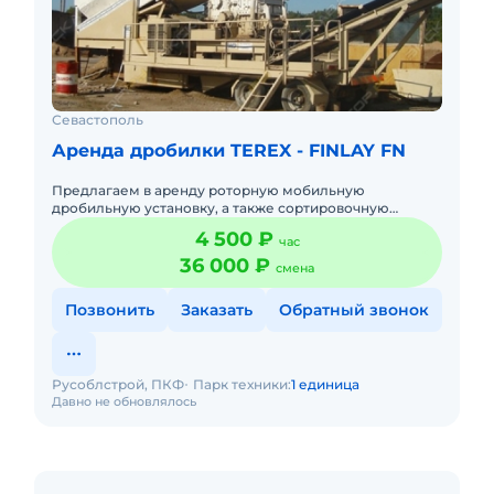
Севастополь
Аренда дробилки TEREX - FINLAY FN
Предлагаем в аренду роторную мобильную
дробильную установку, а также сортировочную
установку, с квалифицированными специалистами.
4 500 ₽
час
Применение: карьерный камень
36 000 ₽
смена
Позвонить
Заказать
Обратный звонок
Русоблстрой, ПКФ
Парк техники:
1 единица
Давно не обновлялось