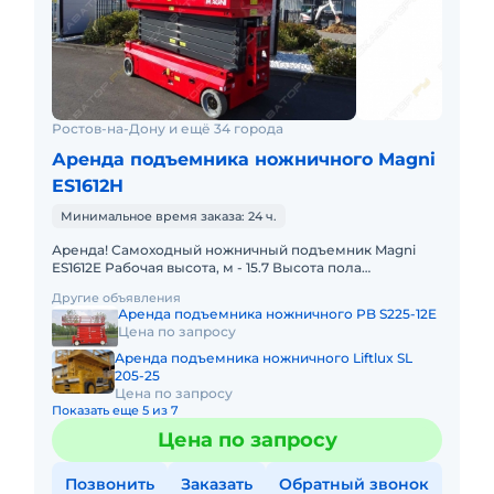
Ростов-на-Дону и ещё 34 города
Аренда подъемника ножничного Magni
ES1612H
Минимальное время заказа: 24 ч.
Аренда! Самоходный ножничный подъемник Magni
ES1612E Рабочая высота, м - 15.7 Высота пола
платформы, м - 13.7 Максимальная грузоподъемность,
Другие объявления
кг - 200 Вес по
Аренда подъемника ножничного PB S225-12E
Цена по запросу
Аренда подъемника ножничного Liftlux SL
205-25
Цена по запросу
Показать еще 5 из 7
Цена по запросу
Позвонить
Заказать
Обратный звонок