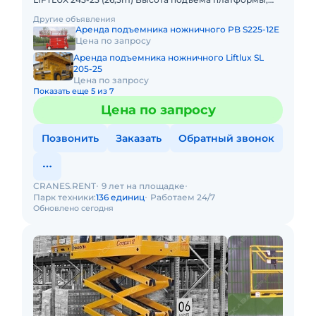
рабочая: 26.50м Размер платформы: 2,50 x 5,78m
Другие объявления
Выдвижная секция п
Аренда подъемника ножничного PB S225-12E
Цена по запросу
Аренда подъемника ножничного Liftlux SL
205-25
Цена по запросу
Показать еще 5 из 7
Цена по запросу
Позвонить
Заказать
Обратный звонок
CRANES.RENT
9 лет на площадке
Парк техники:
136 единиц
Работаем 24/7
Обновлено сегодня