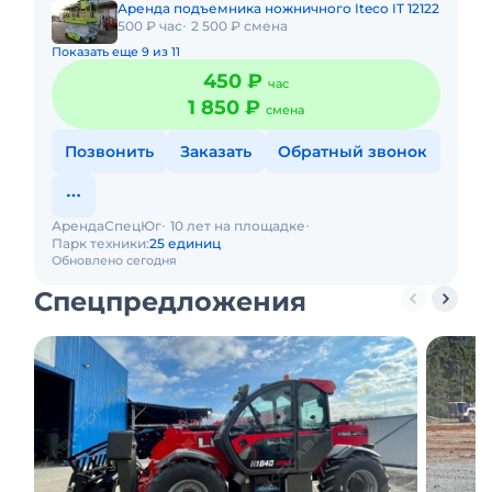
Аренда подъемника ножничного Iteco IT 12122
500 ₽ час
2 500 ₽ смена
Показать еще 9 из 11
450 ₽
час
1 850 ₽
смена
Позвонить
Заказать
Обратный звонок
АрендаСпецЮг
10 лет на площадке
Парк техники:
25 единиц
Обновлено сегодня
Спецпредложения