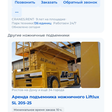
Позвонить
Заказать
Обратный звонок
CRANES.RENT
9 лет на площадке
Парк техники:
136 единиц
Работаем 24/7
Обновлено сегодня
Другие ножничные подъемники
Ростов-на-Дону и ещё 34 города
Аренда подъемника ножничного Liftlux
SL 205-25
Минимальное время заказа: 10 ч.