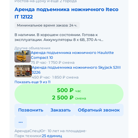
Ростов-на-Дону и ещё 2 города
Аренда подъемника ножничного Iteco
IT 12122
Минимальное время заказа: 24 ч.
В наличии. В хорошем состоянии. Готова к
эксплуатации. Аккумуляторы 8 x 6В, 370 А-ч
Электросистема 48 Volts DC Скорость перемещения -
Другие объявления
При опущенной плат
Аренда подъемника ножничного Haulotte
Compact 10
75 ₽ час
1 750 ₽ смена
Аренда подъемника ножничного Skyjack SJIII
3226
450 ₽ час
1 850 ₽ смена
Показать еще 9 из 11
500 ₽
час
2 500 ₽
смена
Позвонить
Заказать
Обратный звонок
АрендаСпецЮг
10 лет на площадке
Парк техники:
25 единиц