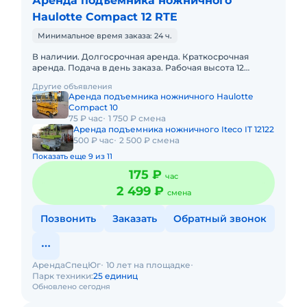
Аренда подъемника ножничного
Haulotte Compact 12 RTE
Минимальное время заказа: 24 ч.
В наличии. Долгосрочная аренда. Краткосрочная
аренда. Подача в день заказа. Рабочая высота 12
метров Размер платформы 3.9 м х 1.4 м
Другие объявления
Грузоподъёмность 35
Аренда подъемника ножничного Haulotte
Compact 10
75 ₽ час
1 750 ₽ смена
Аренда подъемника ножничного Iteco IT 12122
500 ₽ час
2 500 ₽ смена
Показать еще 9 из 11
175 ₽
час
2 499 ₽
смена
Позвонить
Заказать
Обратный звонок
АрендаСпецЮг
10 лет на площадке
Парк техники:
25 единиц
Обновлено сегодня