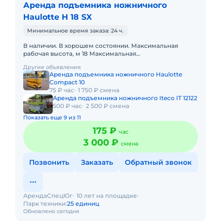
Аренда подъемника ножничного
Haulotte H 18 SX
Минимальное время заказа: 24 ч.
В наличии. В хорошем состоянии. Максимальная
рабочая высота, м 18 Максимальная
грузоподъемность, кг 500 Вес подъемника, кг 7100
Другие объявления
Длина подъемника, м 4,2
Аренда подъемника ножничного Haulotte
Compact 10
75 ₽ час
1 750 ₽ смена
Аренда подъемника ножничного Iteco IT 12122
500 ₽ час
2 500 ₽ смена
Показать еще 9 из 11
175 ₽
час
3 000 ₽
смена
Позвонить
Заказать
Обратный звонок
АрендаСпецЮг
10 лет на площадке
Парк техники:
25 единиц
Обновлено сегодня