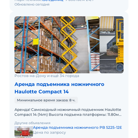
Обновлено сегодня
Ростов-на-Дону и ещё 34 города
Аренда подъемника ножничного
Haulotte Compact 14
Минимальное время заказа: 8 ч.
Аренда! Самоходный ножничный подъемник Haulotte
Compact 14 (14m) Высота подъема платформы: 11.80м
Размер платформы: 1,20 x 2,30m Выдвижная секция
Другие объявления
платформы:
Аренда подъемника ножничного PB S225-12E
Цена по запросу