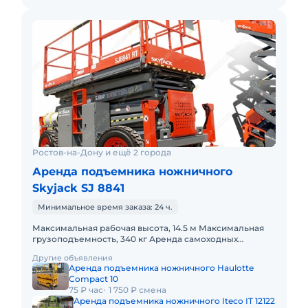
Ростов-на-Дону и ещё 2 города
Аренда подъемника ножничного
Skyjack SJ 8841
Минимальное время заказа: 24 ч.
Максимальная рабочая высота, 14.5 м Максимальная
грузоподъемность, 340 кг Аренда самоходных
ножничных, коленчатых, подъемников! Дизельные и
Другие объявления
электрические. Ра
Аренда подъемника ножничного Haulotte
Compact 10
75 ₽ час
1 750 ₽ смена
Аренда подъемника ножничного Iteco IT 12122