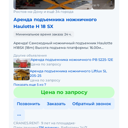
Ростов-на-Дону и ещё 34 города
Аренда подъемника ножничного
Haulotte H 18 SX
Минимальное время заказа: 24 ч.
Аренда! Самоходный ножничный подъемник Haulotte
H18SX (18m) Высота подъема платформы: 16.00м
Размер платформы: 1,89 x 4,00m Выдвижная секция
Другие объявления
платформы: 2 x 1
Аренда подъемника ножничного PB S225-12E
Цена по запросу
Аренда подъемника ножничного Liftlux SL
205-25
Цена по запросу
Показать еще 5 из 7
Цена по запросу
Позвонить
Заказать
Обратный звонок
CRANES.RENT
9 лет на площадке
Парк техники:
136 единиц
Работаем 24/7