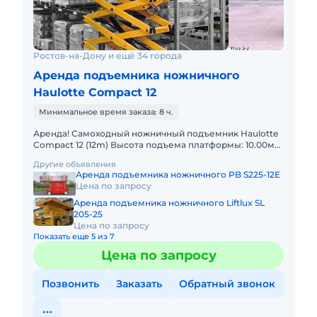
Ростов-на-Дону и ещё 34 города
Аренда подъемника ножничного
Haulotte Compact 12
Минимальное время заказа: 8 ч.
Аренда! Самоходный ножничный подъемник Haulotte
Compact 12 (12m) Высота подъема платформы: 10.00м
Размер платформы: 1,20 x 2,30m Выдвижная секция
Другие объявления
платформы
Аренда подъемника ножничного PB S225-12E
Цена по запросу
Аренда подъемника ножничного Liftlux SL
205-25
Цена по запросу
Показать еще 5 из 7
Цена по запросу
Позвонить
Заказать
Обратный звонок