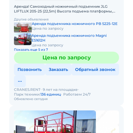
Аренда! Самоходный ножничный подъемник JLG
LIFTLUX 205-25 (22,5m) Высота подъема платформы,
рабочая: 22.50м Размер платформы: 2,55 x 5,7m
Другие объявления
Выдвижная секция
Аренда подъемника ножничного PB S225-12E
Цена по запросу
Аренда подъемника ножничного Magni
ES1612H
Цена по запросу
Показать еще 5 из 7
Цена по запросу
Позвонить
Заказать
Обратный звонок
CRANES.RENT
9 лет на площадке
Парк техники:
136 единиц
Работаем 24/7
Обновлено сегодня