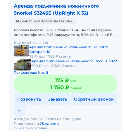
Аренда подъемника ножничного
Snorkel S3246E (UpRight X 32)
Минимальное время заказа: 24 ч.
Рабочая высота 11,8 м. Страна США - Англия Подъем
пола платформы 9,75 Аккумулятор, В/Ач 24 В - 4 х 6 В -
220 А.ч. Грузоподъемность 340 кг. Масса 2486 кг.
Другие объявления
Аренда подъемника ножничного Haulotte
Compact 10
75 ₽ час
1 750 ₽ смена
Аренда подъемника ножничного Iteco IT 12122
500 ₽ час
2 500 ₽ смена
Показать еще 9 из 11
175 ₽
час
1 750 ₽
смена
Позвонить
Заказать
Обратный звонок
АрендаСпецЮг
10 лет на площадке
Парк техники:
25 единиц
Обновлено сегодня