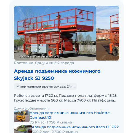
Ростов-на-Дону и ещё 2 города
Аренда подъемника ножничного
Skyjack SJ 9250
Минимальное время заказа: 24 ч.
Рабочая высота 17,20 м. Подъем пола платформы 15,25
Грузоподъемность 500 кг. Масса 7400 кг. Платформа
7,20(+1,0) м x 2,17 м Скорость в раб. положении, км/ч
Другие объявления
Аренда подъемника ножничного Haulotte
Compact 10
75 ₽ час
1 750 ₽ смена
Аренда подъемника ножничного Iteco IT 12122
500 ₽ час
2 500 ₽ смена