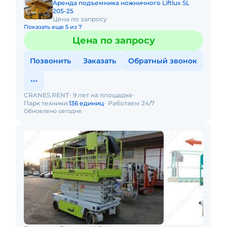
Аренда подъемника ножничного Liftlux SL
205-25
Цена по запросу
Показать еще 5 из 7
Цена по запросу
Позвонить
Заказать
Обратный звонок
CRANES.RENT
9 лет на площадке
Парк техники:
136 единиц
Работаем 24/7
Обновлено сегодня