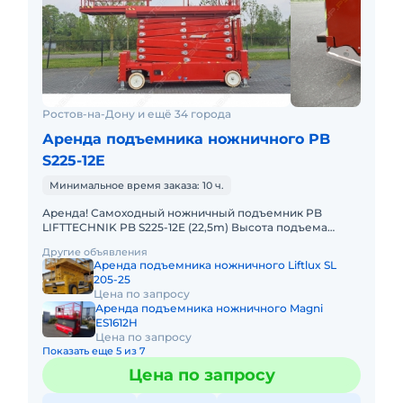
Ростов-на-Дону и ещё 34 города
Аренда подъемника ножничного PB
S225-12E
Минимальное время заказа: 10 ч.
Аренда! Самоходный ножничный подъемник PB
LIFTTECHNIK PB S225-12E (22,5m) Высота подъема
платформы, рабочая: 22.50м Размер платформы:
Другие объявления
ширина 1,22 x длина 4m
Аренда подъемника ножничного Liftlux SL
205-25
Цена по запросу
Аренда подъемника ножничного Magni
ES1612H
Цена по запросу
Показать еще 5 из 7
Цена по запросу