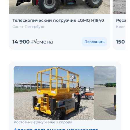
Телескопический погрузчик LGMG H1840
Ресай
Санкт-Петербург
Колпин
14 900
₽/смена
150 
Позвонить
Ростов-на-Дону и ещё 2 города