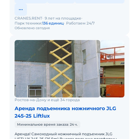
CRANES.RENT
9 лет на площадке
Парк техники:
136 единиц
Работаем 24/7
Обновлено сегодня
Ростов-на-Дону и ещё 34 города
Аренда подъемника ножничного JLG
245-25 Liftlux
Минимальное время заказа: 24 ч.
Аренда! Самоходный ножничный подъемник JLG
LIFTLUX 245-25 (26,5m) Высота подъема платформы,