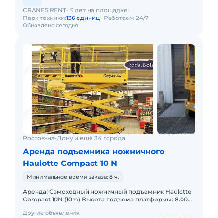
CRANES.RENT
9 лет на площадке
Парк техники:
136 единиц
Работаем 24/7
Обновлено сегодня
Ростов-на-Дону и ещё 34 города
Аренда подъемника ножничного
Haulotte Compact 10 N
Минимальное время заказа: 8 ч.
Аренда! Самоходный ножничный подъемник Haulotte
Compact 10N (10m) Высота подъема платформы: 8.00м
Размер платформы: 0,80 x 2,30m Выдвижная секция
Другие объявления
платформы: