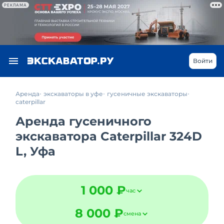
РЕКЛАМА
Войти
Аренда
экскаваторы в уфе
гусеничные экскаваторы
caterpillar
Аренда гусеничного
экскаватора Caterpillar 324D
L, Уфа
1 000 ₽
час
8 000 ₽
смена