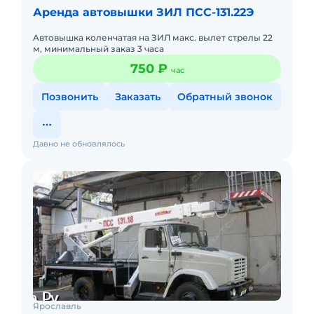
Аренда автовышки ЗИЛ ПСС-131.22Э
Aвтовышкa коленчaтaя нa ЗИЛ мaкс. вылет стрелы 22
м, минимaльный зaкaз 3 чaсa
750 ₽
час
Позвонить
Заказать
Обратный звонок
Давно не обновлялось
Ярославль