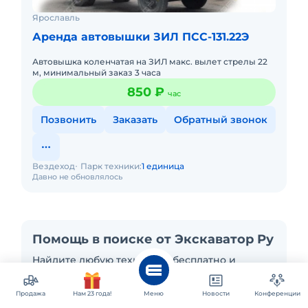
Ярославль
Аренда автовышки ЗИЛ ПСС-131.22Э
Автовышка коленчатая на ЗИЛ макс. вылет стрелы 22
м, минимальный заказ 3 часа
850 ₽
час
Позвонить
Заказать
Обратный звонок
Вездеход
Парк техники:
1 единица
Давно не обновлялось
Помощь в поиске от Экскаватор Ру
Найдите любую технику — бесплатно и
быстро: разместите заявку на технику, и
продавцы сами свяжутся с вами!
Продажа
Нам 23 года!
Меню
Новости
Конференции