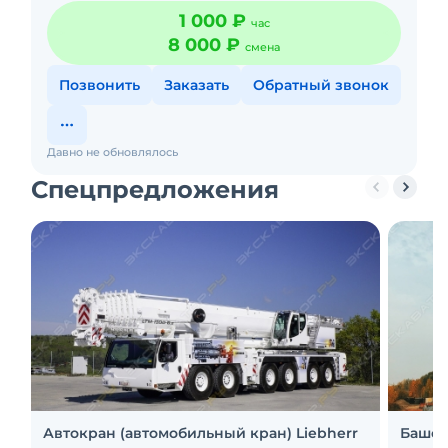
гидравлики.
1 000 ₽
час
8 000 ₽
смена
Позвонить
Заказать
Обратный звонок
Давно не обновлялось
Спецпредложения
Автокран (автомобильный кран) Liebherr
Башен