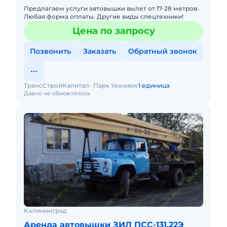
Предлагаем услуги автовышки вылет от 17-28 метров.
Любая форма оплаты. Другие виды спецтехники!
Цена по запросу
Позвонить
Заказать
Обратный звонок
ТрансСтройКапитал
Парк техники:
1 единица
Давно не обновлялось
Калининград
Аренда автовышки ЗИЛ ПСС-131.22Э