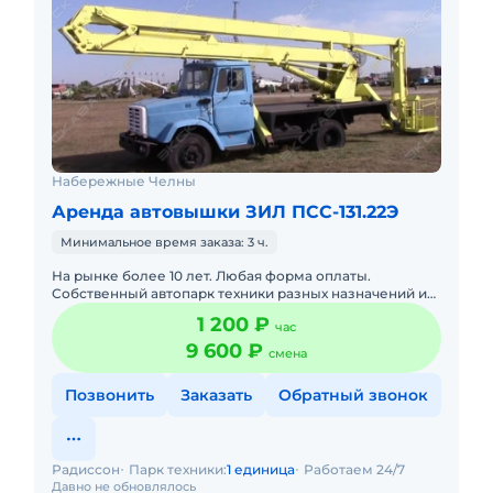
Набережные Челны
Аренда автовышки ЗИЛ ПСС-131.22Э
Минимальное время заказа: 3 ч.
На рынке более 10 лет. Любая форма оплаты.
Собственный автопарк техники разных назначений и
работ. Гибкие цены в зависимости от характера работ
1 200 ₽
час
и формы оплаты.
9 600 ₽
смена
Позвонить
Заказать
Обратный звонок
Радиссон
Парк техники:
1 единица
Работаем 24/7
Давно не обновлялось