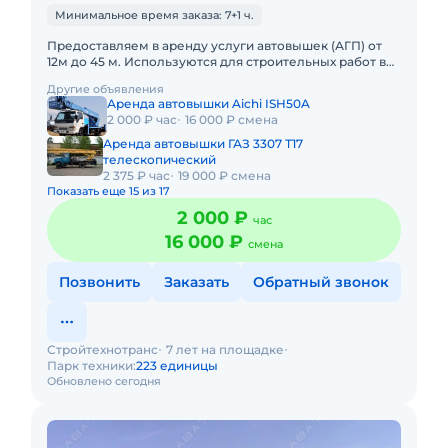
Минимальное время заказа: 7+1 ч.
Предоставляем в аренду услуги автовышек (АГП) от
12м до 45 м. Используются для строительных работ в
условиях плотной городской застройки так же в
Другие объявления
удаленных насе
Аренда автовышки Aichi ISH50A
2 000 ₽ час
16 000 ₽ смена
Аренда автовышки ГАЗ 3307 Т17
телескопический
2 375 ₽ час
19 000 ₽ смена
Показать еще 15 из 17
2 000 ₽
час
16 000 ₽
смена
Позвонить
Заказать
Обратный звонок
Стройтехнотранс
7 лет на площадке
Парк техники:
223 единицы
Обновлено сегодня