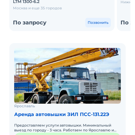
LTM 1300-6.2
Нижний
Москва и еще 35 городов
По запросу
По з
Позвонить
Ярославль
Аренда автовышки ЗИЛ ПСС-131.22Э
Предоставляем услуги автовышки. Минимальный
выезд по городу - 3 часа. Работаем по Ярославлю и
области круглосуточно.