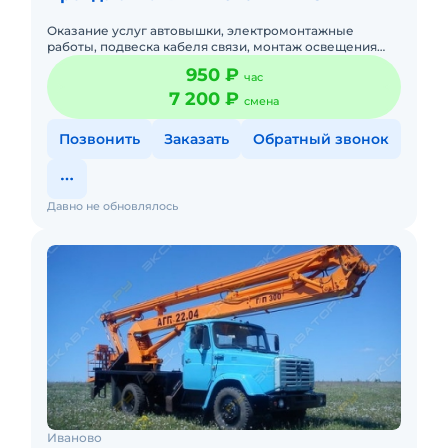
Оказание услуг автовышки, электромонтажные
работы, подвеска кабеля связи, монтаж освещения
(опор, светильников).Высота подъема до 18 м.
950 ₽
час
7 200 ₽
смена
Позвонить
Заказать
Обратный звонок
Давно не обновлялось
Иваново