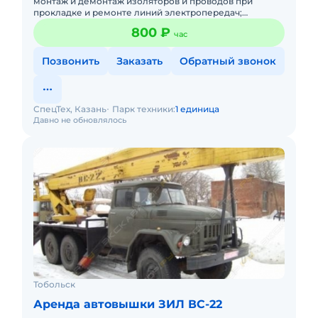
монтаж и демонтаж изоляторов и проводов при
прокладке и ремонте линий электропередач;
обслуживание опор уличного освещения с заменой
800 ₽
час
электроламп;
Позвонить
Заказать
Обратный звонок
СпецТех, Казань
Парк техники:
1 единица
Давно не обновлялось
Тобольск
Аренда автовышки ЗИЛ ВС-22