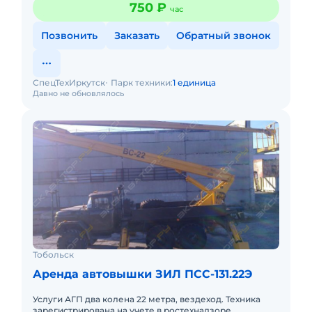
750 ₽
час
Позвонить
Заказать
Обратный звонок
СпецТехИркутск
Парк техники:
1 единица
Давно не обновлялось
Тобольск
Аренда автовышки ЗИЛ ПСС-131.22Э
Услуги АГП два колена 22 метра, вездеход. Техника
зарегистрирована на учете в ростехнадзоре.