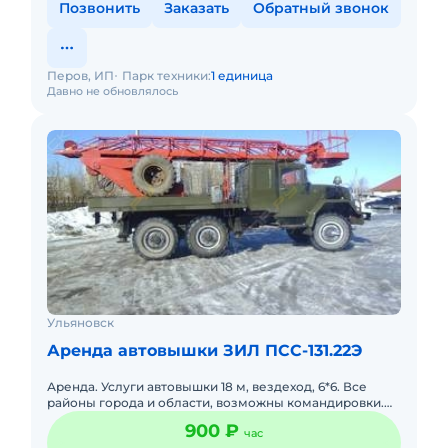
Позвонить
Заказать
Обратный звонок
Перов, ИП
Парк техники:
1 единица
Давно не обновлялось
Ульяновск
Аренда автовышки ЗИЛ ПСС-131.22Э
Аренда. Услуги автовышки 18 м, вездеход, 6*6. Все
районы города и области, возможны командировки.
Наличный и безналичный расчёты.
900 ₽
час