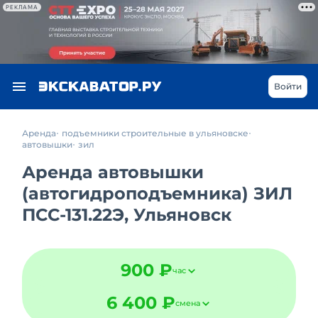
РЕКЛАМА
Войти
Аренда
подъемники строительные в ульяновске
автовышки
зил
Аренда автовышки
(автогидроподъемника) ЗИЛ
ПСС-131.22Э, Ульяновск
900 ₽
час
6 400 ₽
смена