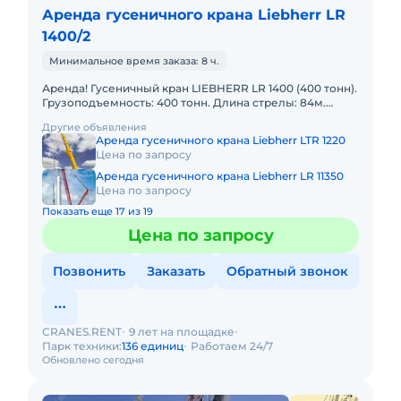
Аренда гусеничного крана Liebherr LR
1400/2
Минимальное время заказа: 8 ч.
Аренда! Гусеничный кран LIEBHERR LR 1400 (400 тонн).
Грузоподъемность: 400 тонн. Длина стрелы: 84м.
Длина гуська: 77м. В наличии! Полный комплект
Другие объявления
документ
Аренда гусеничного крана Liebherr LTR 1220
Цена по запросу
Аренда гусеничного крана Liebherr LR 11350
Цена по запросу
Показать еще 17 из 19
Цена по запросу
Позвонить
Заказать
Обратный звонок
CRANES.RENT
9 лет на площадке
Парк техники:
136 единиц
Работаем 24/7
Обновлено сегодня