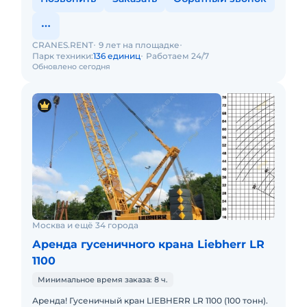
CRANES.RENT
9 лет на площадке
Парк техники:
136 единиц
Работаем 24/7
Обновлено сегодня
Москва и ещё 34 города
Аренда гусеничного крана Liebherr LR
1100
Минимальное время заказа: 8 ч.
Аренда! Гусеничный кран LIEBHERR LR 1100 (100 тонн).