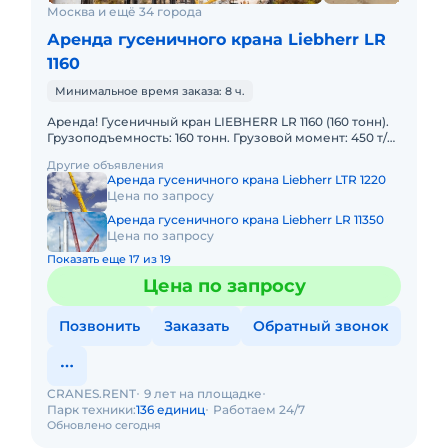
Москва и ещё 34 города
Аренда гусеничного крана Liebherr LR
1160
Минимальное время заказа: 8 ч.
Аренда! Гусеничный кран LIEBHERR LR 1160 (160 тонн).
Грузоподъемность: 160 тонн. Грузовой момент: 450 т/м
Длина стрелы: 87,5м. Удлинитель стрелы: 83+32 ме
Другие объявления
Аренда гусеничного крана Liebherr LTR 1220
Цена по запросу
Аренда гусеничного крана Liebherr LR 11350
Цена по запросу
Показать еще 17 из 19
Цена по запросу
Позвонить
Заказать
Обратный звонок
CRANES.RENT
9 лет на площадке
Парк техники:
136 единиц
Работаем 24/7
Обновлено сегодня