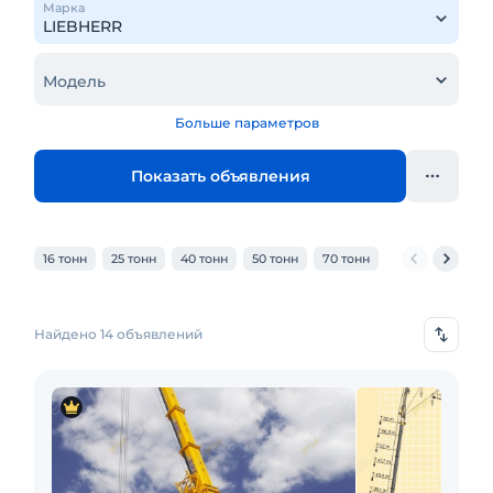
Марка
Модель
Больше параметров
Показать объявления
16 тонн
25 тонн
40 тонн
50 тонн
70 тонн
80 тонн
100 
Найдено 14 объявлений