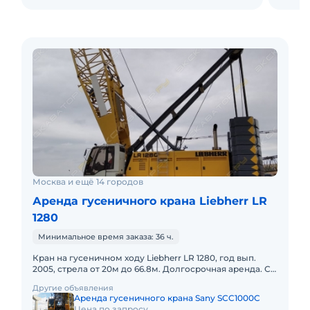
Москва и ещё 14 городов
Аренда гусеничного крана Liebherr LR
1280
Минимальное время заказа: 36 ч.
Кран на гусеничном ходу Liebherr LR 1280, год вып.
2005, стрела от 20м до 66.8м. Долгосрочная аренда. С
оператором. Топливо включено в стоимость. Пакет
Другие объявления
отчетных
Аренда гусеничного крана Sany SCC1000C
Цена по запросу