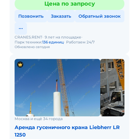
Цена по запросу
Позвонить
Заказать
Обратный звонок
CRANES.RENT
9 лет на площадке
Парк техники:
136 единиц
Работаем 24/7
Обновлено сегодня
Москва и ещё 34 города
Аренда гусеничного крана Liebherr LR
1250