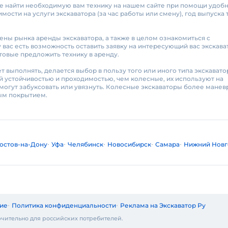
те найти необходимую вам технику на нашем сайте при помощи удоб
ости на услуги экскаватора (за час работы или смену), год выпуска 
цены рынка аренды экскаватора, а также в целом ознакомиться с
вас есть возможность оставить заявку на интересующий вас экскава
отовые предложить технику в аренду.
т выполнять, делается выбор в пользу того или иного типа экскавато
 устойчивостью и проходимостью, чем колесные, их используют на
 могут забуксовать или увязнуть. Колесные экскаваторы более мане
дым покрытием.
остов-на-Дону
Уфа
Челябинск
Новосибирск
Самара
Нижний Новг
ие
Политика конфиденциальности
Реклама на Экскаватор Ру
чительно для российских потребителей.