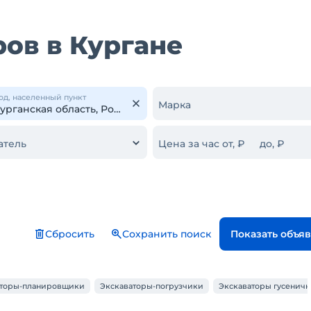
ов в Кургане
од, населенный пункт
Марка
атель
Цена за час от, ₽
до, ₽
Сбросить
Сохранить поиск
Показать объя
аторы-планировщики
Экскаваторы-погрузчики
Экскаваторы гусенич