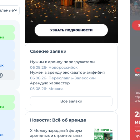
уальные
на
Свежие заявки
Нужны в аренду перегружатели
ок
06.08.26
Новороссийск
Нужен в аренду экскаватор-амфибия
06.08.26
Переславль-Залесский
Арендую харвестер
05.08.26
Москва
Все заявки
на
Новости: Всё об аренде
X Международный форум
ок
арендных и строительных