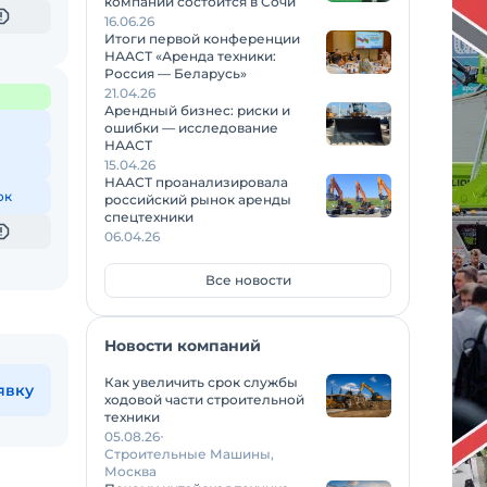
компаний состоится в Сочи
16.06.26
Итоги первой конференции
НААСТ «Аренда техники:
Россия — Беларусь»
21.04.26
Арендный бизнес: риски и
ошибки — исследование
НААСТ
15.04.26
НААСТ проанализировала
ок
российский рынок аренды
спецтехники
06.04.26
Все новости
Новости компаний
Как увеличить срок службы
явку
ходовой части строительной
техники
05.08.26
Строительные Машины,
Москва