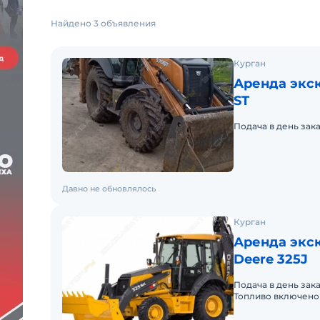
Найдено 3 объявления
Курган
Аренда экск
ST
Подача в день зак
Давно не обновлялось
Курган
Аренда экск
Deere 325J
Подача в день зак
Топливо включено 