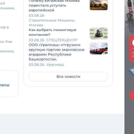
Почему китайская техника
ной
перестала уступать
техники,
европейской
03.08.26
Строительные Машины,
Москва
тор в
Как выбрать лизинговую
компанию?
03.08.26
СПЕЦТЕХЦЕНТР
ра. Как
ООО «Уралмаш» отгрузило
крупную партию зерновозов
вренные,
аграриям Республики
Башкортостан.
03.08.26
Уралмаш
Все новости
ород