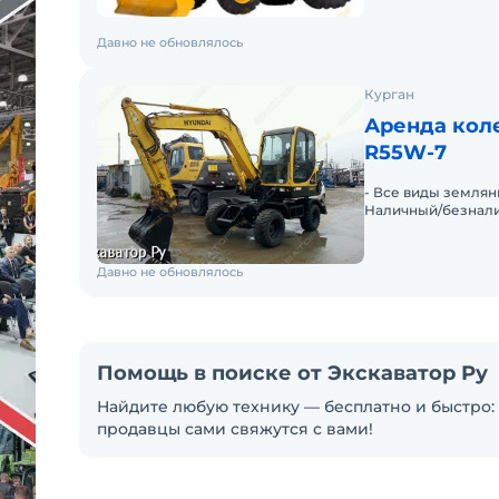
Давно не обновлялось
Курган
Аренда коле
R55W-7
- Все виды землян
Наличный/безнали
каждому клиенту! 
Давно не обновлялось
Помощь в поиске от Экскаватор Ру
Найдите любую технику — бесплатно и быстро: 
продавцы сами свяжутся с вами!