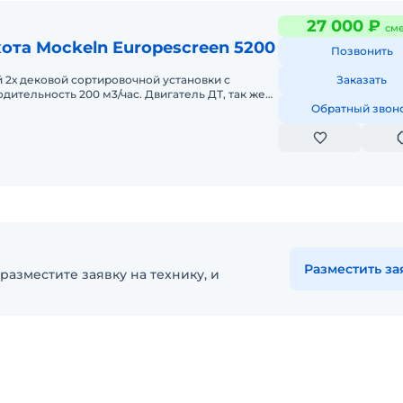
27 000 ₽
см
ота Mockeln Europescreen 5200
Позвонить
2х дековой сортировочной установки с
Заказать
дительность 200 м3/час. Двигатель ДТ, так же
возможность работы от сети. Стоимость арен
Обратный звон
Разместить за
разместите заявку на технику, и