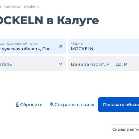
е
грохоты
mockeln
OCKELN в Калуге
од, населенный пункт
Марка
атель
Цена за час от, ₽
до, ₽
Сбросить
Сохранить поиск
Показать объя
Сначала акт