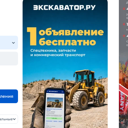
вления
уальные