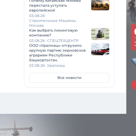
Почему китайская техника
перестала уступать
европейской
03.08.26
Строительные Машины,
Москва
Как выбрать лизинговую
компанию?
03.08.26
СПЕЦТЕХЦЕНТР
ООО «Уралмаш» отгрузило
крупную партию зерновозов
аграриям Республики
Башкортостан.
03.08.26
Уралмаш
Все новости