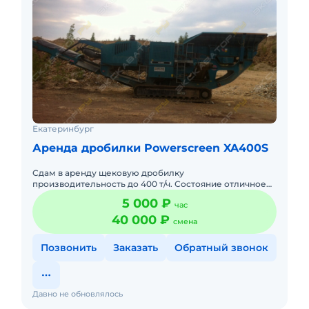
Екатеринбург
Аренда дробилки Powerscreen XA400S
Сдам в аренду щековую дробилку
производительность до 400 т/ч. Состояние отличное
готова к работе. Дробилка сдаётся с оператором,
5 000 ₽
час
расходники включены в стоимост
40 000 ₽
смена
Позвонить
Заказать
Обратный звонок
Давно не обновлялось