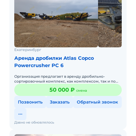
Екатеринбург
Аренда дробилки Atlas Copco
Powercrusher PC 6
Организация предлагает в аренду дробильно-
сортировочный комплекс, как комплексом, так и по
раздельности. Щековая дробилка PC 6 с наработкой в
50 000 ₽
смена
2376 часов: Двиг
Позвонить
Заказать
Обратный звонок
Давно не обновлялось